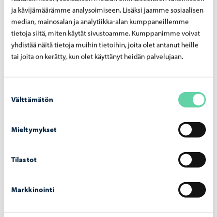
Resultaten av obduktionen av en säl som skickats till
ja kävijämäärämme analysoimiseen. Lisäksi jaamme sosiaalisen
Livsmedelsverket för undersökning på grund av
massdöden av sälar utanför Borgå och Lovisa har blivit
median, mainosalan ja analytiikka-alan kumppaneillemme
färdiga. Redan tidigare informerades att
tietoja siitä, miten käytät sivustoamme. Kumppanimme voivat
undersökningsresultatet med tanke på fågelinfluensan var
yhdistää näitä tietoja muihin tietoihin, joita olet antanut heille
negativt.
tai joita on kerätty, kun olet käyttänyt heidän palvelujaan.
Suostumuksen
Välttämätön
valinta
1.8.2025
Ingen fågelinfluensa påträffades hos den
Mieltymykset
undersökta sälen
Undersökningsresultaten från en död säl som påträffats
Tilastot
utanför Borgå visar negativt gällande fågelinfluensa.
Markkinointi
29.7.2025