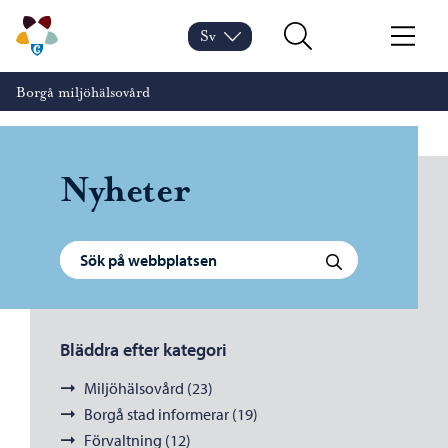
Hoppa till innehåll
Borgå miljöhälsovård – Gå till startsidan
Sv
Byt språk
Nuvarande språk: Svenska
Sök
Meny
Borgå miljöhälsovård
Nyheter
Sök efter:
Sök
Bläddra efter kategori
Miljöhälsovård (23)
Borgå stad informerar (19)
Förvaltning (12)