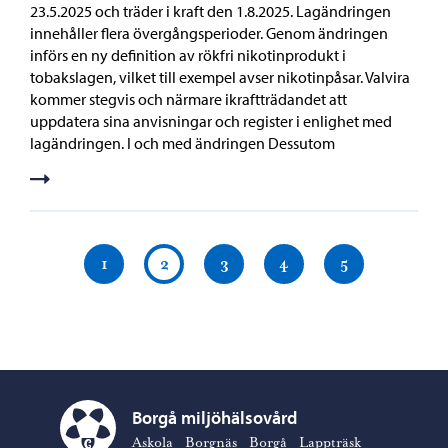
23.5.2025 och träder i kraft den 1.8.2025. Lagändringen
innehåller flera övergångsperioder. Genom ändringen
införs en ny definition av rökfri nikotinprodukt i
tobakslagen, vilket till exempel avser nikotinpåsar. Valvira
kommer stegvis och närmare ikraftträdandet att
uppdatera sina anvisningar och register i enlighet med
lagändringen. I och med ändringen Dessutom
1
2
3
4
5
Borgå miljöhälsovård
Borgå miljöhälsovård – Gå till startsidan
Askola
Borgnäs
Borgå
Lappträsk