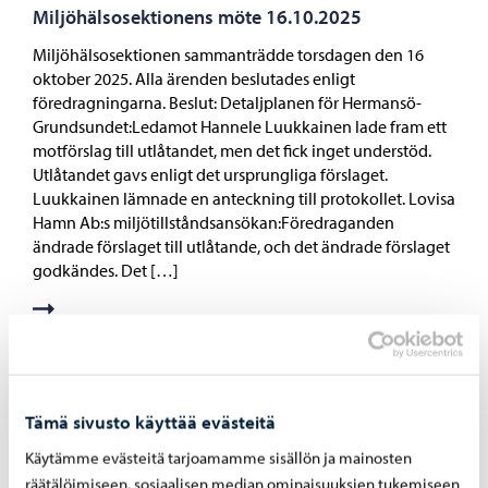
Miljöhälsosektionens möte 16.10.2025
Miljöhälsosektionen sammanträdde torsdagen den 16
oktober 2025. Alla ärenden beslutades enligt
föredragningarna. Beslut: Detaljplanen för Hermansö-
Grundsundet:Ledamot Hannele Luukkainen lade fram ett
motförslag till utlåtandet, men det fick inget understöd.
Utlåtandet gavs enligt det ursprungliga förslaget.
Luukkainen lämnade en anteckning till protokollet. Lovisa
Hamn Ab:s miljötillståndsansökan:Föredraganden
ändrade förslaget till utlåtande, och det ändrade förslaget
godkändes. Det […]
8.8.2025
Tämä sivusto käyttää evästeitä
Orsaken till massdöden av sälar har inte framgått
av undersökningarna
Käytämme evästeitä tarjoamamme sisällön ja mainosten
räätälöimiseen, sosiaalisen median ominaisuuksien tukemiseen