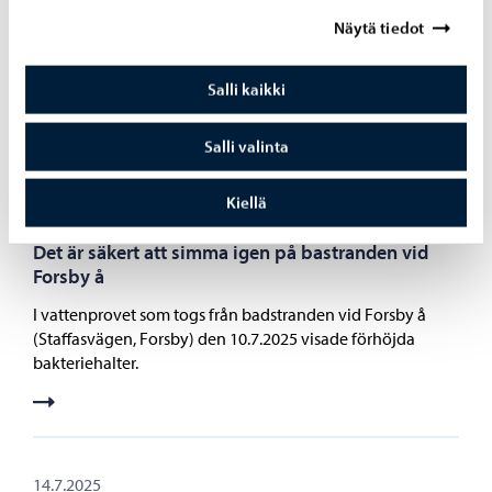
Näytä tiedot
Flera döda sälar har hittats vid Borgås kust
Vid kusten i Borgå har hittats döda sälar, hittills 15 stycken.
Salli kaikki
Även i Lovisa skärgård har man hittat fyra döda sälar.
Salli valinta
Kiellä
18.7.2025
Det är säkert att simma igen på bastranden vid
Forsby å
I vattenprovet som togs från badstranden vid Forsby å
(Staffasvägen, Forsby) den 10.7.2025 visade förhöjda
bakteriehalter.
14.7.2025