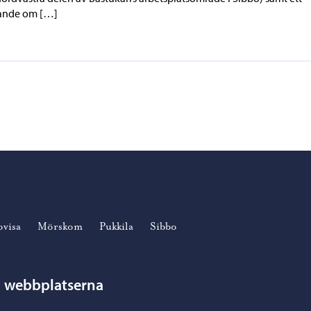
tande om […]
ovisa
Mörskom
Pukkila
Sibbo
n webbplatserna