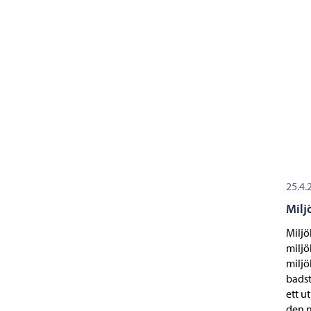
25.4.
Milj
Miljö
miljö
miljö
badst
ett u
den n