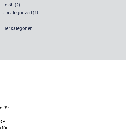
Enkät (2)
Uncategorized (1)
Fler kategorier
n för
gav
 för