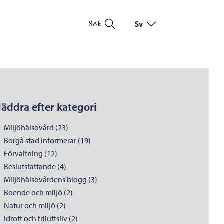
Sv
Sök
Byt språk
Nuvarande språk: Svenska
läddra efter kategori
Miljöhälsovård (23)
Borgå stad informerar (19)
Förvaltning (12)
Beslutsfattande (4)
Miljöhälsovårdens blogg (3)
Boende och miljö (2)
Natur och miljö (2)
Idrott och friluftsliv (2)