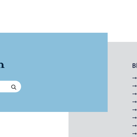
 miljöhälsovård – Gå till startsidan
n
B
Sök