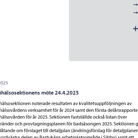
2025
öhälsosektionens möte 24.4.2025
hälsosektionen noterade resultaten av kvalitetsuppföljningen av
hälsovårdens verksamhet för år 2024 samt den första delårsrapporte
hälsovården för år 2025. Sektionen fastställde också listan över
ränder och provtagningsplanen för badsäsongen 2025. Sektionen 
tlåtande om förslaget till detaljplan (ändringsförslag för detaljplanen
ordvästra delen av Bastukärrs arbetsplatsområde i Sibbo) samt ett