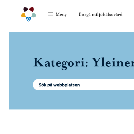
Hoppa till innehåll
Borgå miljöhälsovård – Gå till startsidan
Borgå
Meny
Borgå miljöhälsovård
Kategori:
Yleine
Sök efter: