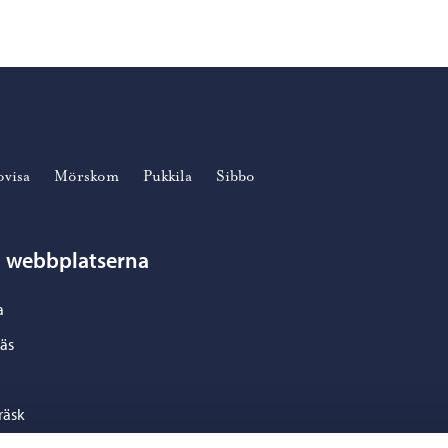
ovisa
Mörskom
Pukkila
Sibbo
n webbplatserna
a
äs
räsk