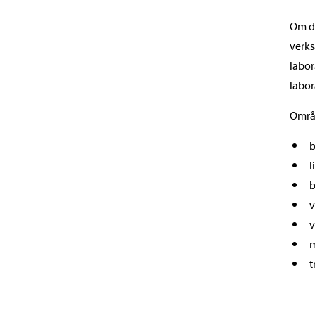
Om du
verks
labor
labor
Områd
b
l
b
v
v
m
t