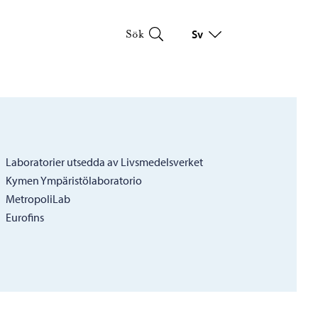
Sv
Sök
Byt språk
Nuvarande språk: Svenska
Laboratorier utsedda av Livsmedelsverket
Kymen Ympäristölaboratorio
MetropoliLab
Eurofins