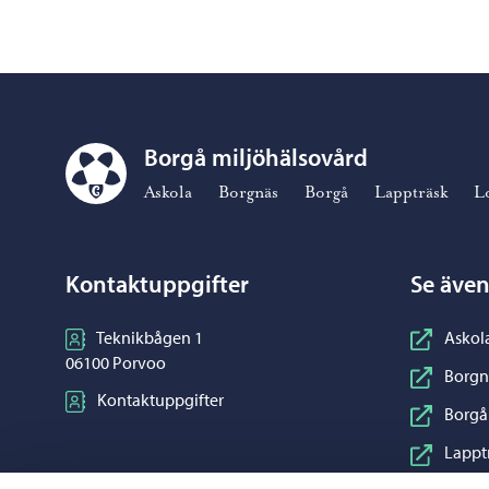
Borgå miljöhälsovård
Borgå miljöhälsovård – Gå till startsidan
Askola
Borgnäs
Borgå
Lappträsk
L
Kontaktuppgifter
Se äve
Teknikbågen 1
Askol
06100 Porvoo
Borgn
Kontaktuppgifter
Borgå
Lappt