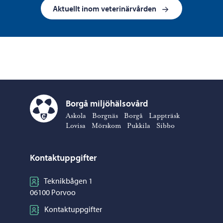
Aktuellt inom veterinärvården
Borgå miljöhälsovård
Borgå miljöhälsovård – Gå till startsidan
Askola
Borgnäs
Borgå
Lappträsk
Lovisa
Mörskom
Pukkila
Sibbo
Kontaktuppgifter
Teknikbågen 1
06100 Porvoo
Kontaktuppgifter