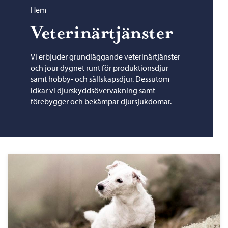
Bläddra:
Hem
Veterinärtjänster
Vi erbjuder grundläggande veterinärtjänster
och jour dygnet runt för produktionsdjur
samt hobby- och sällskapsdjur. Dessutom
idkar vi djurskyddsövervakning samt
förebygger och bekämpar djursjukdomar.