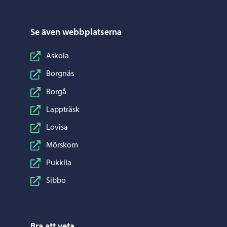
Se även webbplatserna
Askola
Borgnäs
Borgå
Lappträsk
Lovisa
Mörskom
Pukkila
Sibbo
Bra att veta