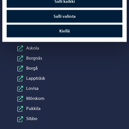
Salli kaikki
Kontaktuppgifter
Salli valinta
Kiellä
Se även webbplatserna
Askola
Borgnäs
Borgå
Lappträsk
Lovisa
Mörskom
Pukkila
Sibbo