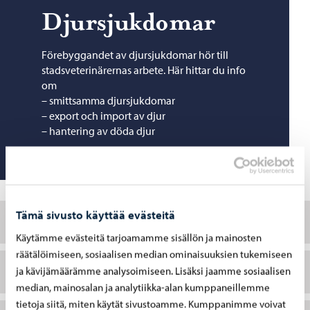
Djursjukdomar
Förebyggandet av djursjukdomar hör till
stadsveterinärernas arbete. Här hittar du info
om
– smittsamma djursjukdomar
– export och import av djur
– hantering av döda djur
Tämä sivusto käyttää evästeitä
Import och export av djur
Käytämme evästeitä tarjoamamme sisällön ja mainosten
räätälöimiseen, sosiaalisen median ominaisuuksien tukemiseen
Djursjukdomar
ja kävijämäärämme analysoimiseen. Lisäksi jaamme sosiaalisen
median, mainosalan ja analytiikka-alan kumppaneillemme
tietoja siitä, miten käytät sivustoamme. Kumppanimme voivat