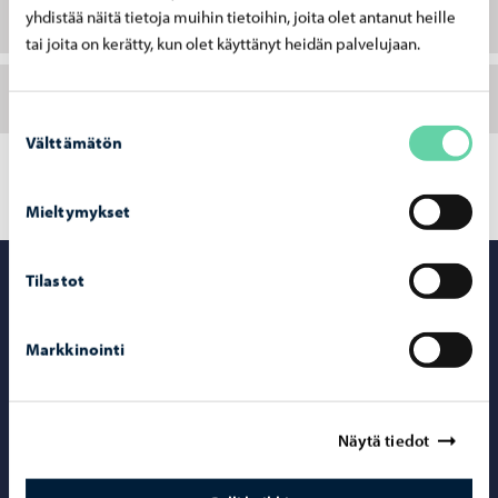
Döda djur
yhdistää näitä tietoja muihin tietoihin, joita olet antanut heille
tai joita on kerätty, kun olet käyttänyt heidän palvelujaan.
Kontaktuppgifter
Suostumuksen
Välttämätön
valinta
Mieltymykset
Tilastot
Borgå miljöhälsovård
Borgå miljöhälsovård – Gå till startsidan
Askola
Borgnäs
Borgå
Lappträsk
Lovisa
Mörskom
Pukkila
Sibbo
Markkinointi
Kontaktuppgifter
Näytä tiedot
Teknikbågen 1
06100 Porvoo