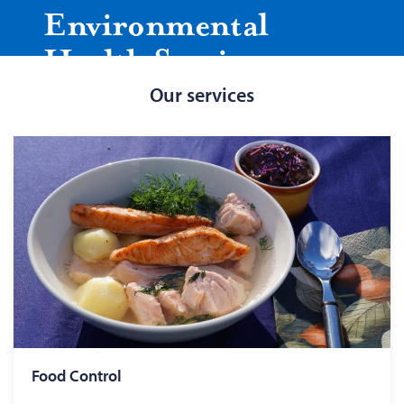
Environmental
Health Services
Our services
We service the residents and businesses of
Askola, Lapinjärvi, Loviisa, Myrskylä, Pornainen,
Porvoo, Pukkila and Sipoo. Environmental Health
Services also has duties related to animal
welfare.
Contact information
Food Control