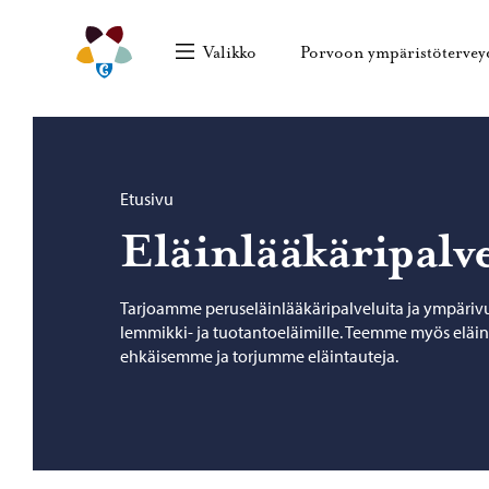
Siirry sisältöön
Porvoon ympäristöterveydenhuolto – Siirry kotisi
Valikko
Porvoon ympäristöterve
Selaa:
Etusivu
Eläinlääkäripalv
Tarjoamme peruseläinlääkäripalveluita ja ympärivu
lemmikki- ja tuotantoeläimille. Teemme myös eläi
ehkäisemme ja torjumme eläintauteja.