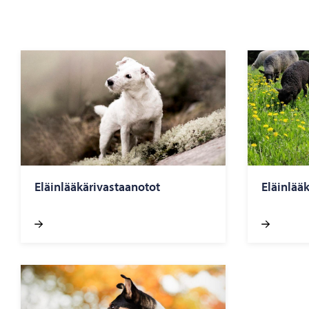
Eläinlääkärivastaanotot
Eläinlää