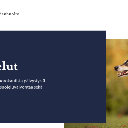
vulle
Porvoon ympäristöterveydenhuolto – Siirry kotisivulle
ydenhuolto
elut
orokautista päivystystä
nsuojeluvalvontaa sekä