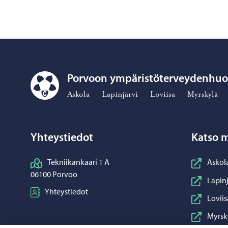
Porvoon ympäristöterveydenhuo
Porvoon ympäristöterveydenhuolto – Siirry kotisivulle
Askola
Lapinjärvi
Loviisa
Myrskylä
Yhteystiedot
Katso m
Tekniikankaari 1 A
Askol
06100 Porvoo
Lapinj
Yhteystiedot
Loviis
Myrsk