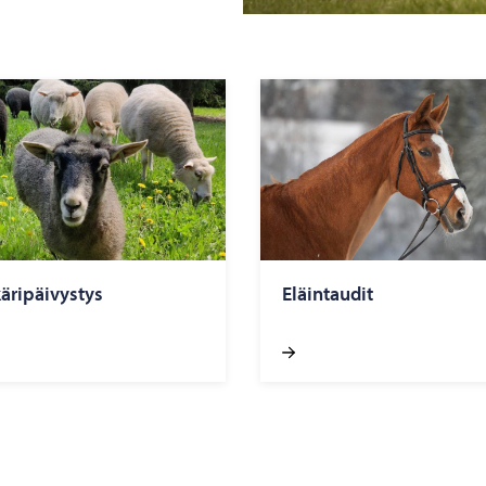
käripäivystys
Eläintaudit