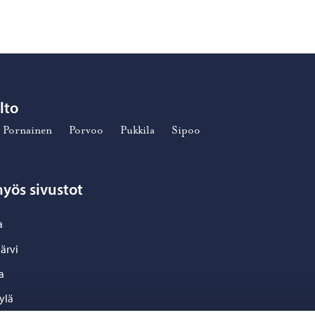
lto
Pornainen
Porvoo
Pukkila
Sipoo
yös sivustot
a
ärvi
a
ylä