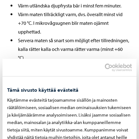
Värm utländska djupfrysta bär i minst fem minuter.
Värm maten tillräckligt varm, dvs. överallt minst vid
+70 °C. I mikrovågsugnen blir maten ojämnt
upphettad.
Servera maten så snart som möjligt efter tillredningen,
kalla rätter kalla och varma rätter varma (minst +60
°C).
Ställa fram maten endast så mycket som dess åtgång
är och komplettera vid behov. Maten som serveras står
sig inte på samma sätt som mat som inte har serverat.
Tämä sivusto käyttää evästeitä
Om du tillreder maten på förhand, kyl den i kylskåpet
Käytämme evästeitä tarjoamamme sisällön ja mainosten
på fyra timmar till kylskåpstemperatur.
räätälöimiseen, sosiaalisen median ominaisuuksien tukemiseen
ja kävijämäärämme analysoimiseen. Lisäksi jaamme sosiaalisen
median, mainosalan ja analytiikka-alan kumppaneillemme
tietoja siitä, miten käytät sivustoamme. Kumppanimme voivat
Laga mat endast om du är frisk
yhdistää näitä tietoja muihin tietoihin, joita olet antanut heille