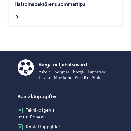
Hälsoinspektörens sommartips
Borgå miljöhälsovård
Borgå miljöhälsovård – Gå till startsidan
Askola
Borgnäs
Borgå
Lappträsk
Lovisa
Mörskom
Pukkila
Sibbo
Kontaktuppgifter
Teknikbågen 1
06100 Porvoo
Kontaktuppgifter