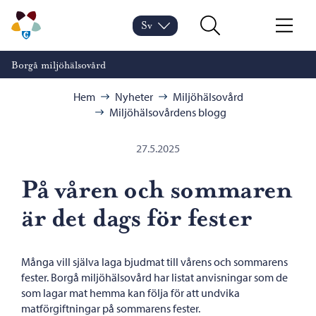
Hoppa till innehåll
Borgå miljöhälsovård – Gå till startsidan
Sv
Byt språk
Nuvarande språk: Svenska
Sök
Meny
Borgå miljöhälsovård
Bläddra:
Hem
Nyheter
Miljöhälsovård
Miljöhälsovårdens blogg
27.5.2025
På våren och sommaren
är det dags för fester
Många vill själva laga bjudmat till vårens och sommarens
fester. Borgå miljöhälsovård har listat anvisningar som de
som lagar mat hemma kan följa för att undvika
matförgiftningar på sommarens fester.