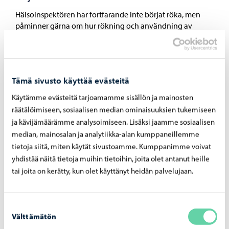
Hälsoinspektören har fortfarande inte börjat röka, men
påminner gärna om hur rökning och användning av
nikotinprodukter påverkar både miljön och människorna
omkring oss. Samtidigt är det bra att bekanta sig med de
ändringar i tobakslagen som träder i kraft i augusti 2026.
Om rökning eller användning av nikotinprodukter hör till
Tämä sivusto käyttää evästeitä
din vardag, tänk på din […]
Käytämme evästeitä tarjoamamme sisällön ja mainosten
räätälöimiseen, sosiaalisen median ominaisuuksien tukemiseen
ja kävijämäärämme analysoimiseen. Lisäksi jaamme sosiaalisen
median, mainosalan ja analytiikka-alan kumppaneillemme
9.6.2026
tietoja siitä, miten käytät sivustoamme. Kumppanimme voivat
Hälsoinspektörens sommartips
yhdistää näitä tietoja muihin tietoihin, joita olet antanut heille
tai joita on kerätty, kun olet käyttänyt heidän palvelujaan.
Sommaren fortskrider och värmen är på väg – härligt!
Hälsovårdsinspektören har dock några tips för att undvika
otrevliga överraskningar som kan förknippas med varmt
Suostumuksen
väder.
Välttämätön
valinta