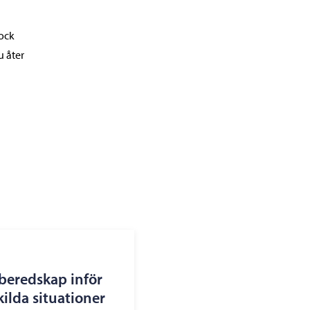
dock
u åter
beredskap inför
kilda situationer