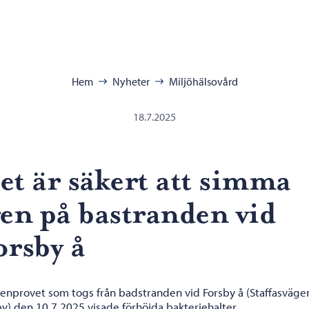
 miljöhälsovård – Gå till startsidan
ra:
Hem
Nyheter
Miljöhälsovård
18.7.2025
et är säkert att simma
gen på bastranden vid
orsby å
ttenprovet som togs från badstranden vid Forsby å (Staffasväge
by) den 10.7.2025 visade förhöjda bakteriehalter.