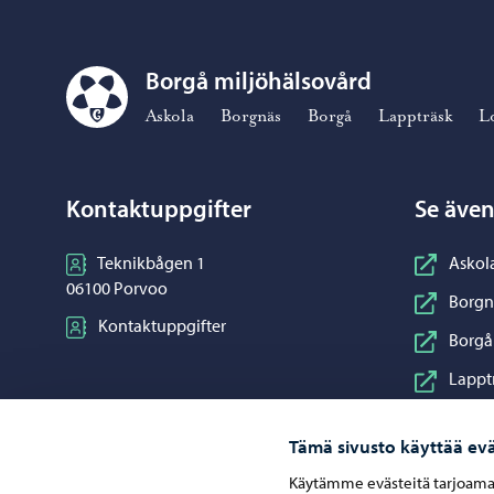
Borgå miljöhälsovård
Borgå miljöhälsovård – Gå till startsidan
Askola
Borgnäs
Borgå
Lappträsk
L
Kontaktuppgifter
Se äve
Teknikbågen 1
Askol
06100 Porvoo
Borgn
Kontaktuppgifter
Borgå
Lappt
Lovis
Tämä sivusto käyttää evä
Mörs
Käytämme evästeitä tarjoama