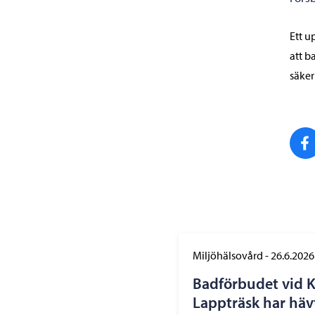
Ett u
att b
säker
Miljöhälsovård
-
26.6.2026
Badförbudet vid K
Lappträsk har häv