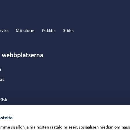
ovisa
Mörskom
Pukkila
Sibbo
n webbplatserna
a
äs
räsk
a
steitä
kom
mme sisällön ja mainosten räätälöimiseen, sosiaalisen median ominais