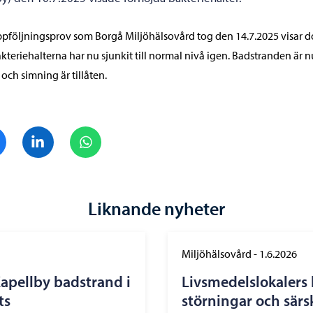
ppföljningsprov som Borgå Miljöhälsovård tog den 14.7.2025 visar 
akteriehalterna har nu sjunkit till normal nivå igen. Badstranden är n
 och simning är tillåten.
Dela på Facebook
Dela på LinkedIn
Dela på WhatsApp
Liknande nyheter
Miljöhälsovård
-
1.6.2026
apellby badstrand i
Livsmedelslokalers 
ts
störningar och särs