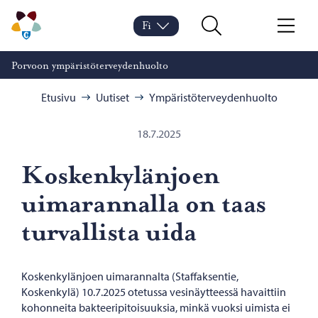
Siirry sisältöön
Porvoon ympäristöterveydenhuolto – Siirry kotisivulle
Fi
Vaihda kieltä
Nykyinen kieli: Suomi
Hae
Valikko
Porvoon ympäristöterveydenhuolto
Selaa:
Etusivu
Uutiset
Ympäristöterveydenhuolto
18.7.2025
Koskenkylänjoen
uimarannalla on taas
turvallista uida
Koskenkylänjoen uimarannalta (Staffaksentie,
Koskenkylä) 10.7.2025 otetussa vesinäytteessä havaittiin
kohonneita bakteeripitoisuuksia, minkä vuoksi uimista ei