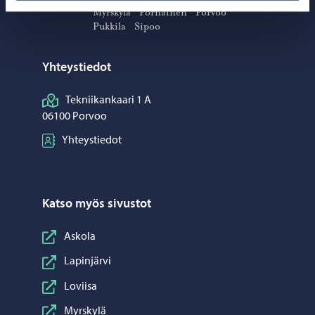
Myrskylä
Pornainen
Porvoo
Pukkila
Sipoo
Yhteystiedot
Tekniikankaari 1 A
06100 Porvoo
Yhteystiedot
Katso myös sivustot
Askola
Lapinjärvi
Loviisa
Myrskylä