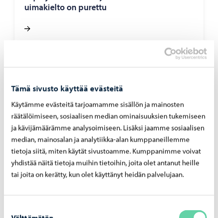
uimakielto on purettu
Ympäristöterveydenhuolto
-
1.6.2026
Tämä sivusto käyttää evästeitä
Elintarvikehuoneistojen varautuminen
häiriö- ja erityistilanteisiin kartoitettu
Käytämme evästeitä tarjoamamme sisällön ja mainosten
Porvoossa
räätälöimiseen, sosiaalisen median ominaisuuksien tukemiseen
ja kävijämäärämme analysoimiseen. Lisäksi jaamme sosiaalisen
median, mainosalan ja analytiikka-alan kumppaneillemme
tietoja siitä, miten käytät sivustoamme. Kumppanimme voivat
yhdistää näitä tietoja muihin tietoihin, joita olet antanut heille
tai joita on kerätty, kun olet käyttänyt heidän palvelujaan.
Ympäristöterveydenhuolto
-
1.6.2026
Yhteenveto Porvoon
ympäristöterveydenhuollon
Suostumuksen
Välttämätön