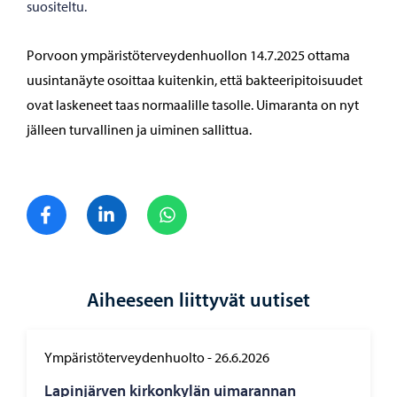
suositeltu.
Porvoon ympäristöterveydenhuollon 14.7.2025 ottama
uusintanäyte osoittaa kuitenkin, että bakteeripitoisuudet
ovat laskeneet taas normaalille tasolle. Uimaranta on nyt
jälleen turvallinen ja uiminen sallittua.
Jaa Facebook
Jaa LinkedIn
Jaa WhatsApp
Aiheeseen liittyvät uutiset
Ympäristöterveydenhuolto
-
26.6.2026
Lapinjärven kirkonkylän uimarannan