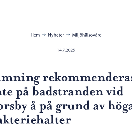
 miljöhälsovård – Gå till startsidan
ra:
Hem
Nyheter
Miljöhälsovård
14.7.2025
imning rekommendera
nte på badstranden vid
orsby å på grund av hög
akteriehalter