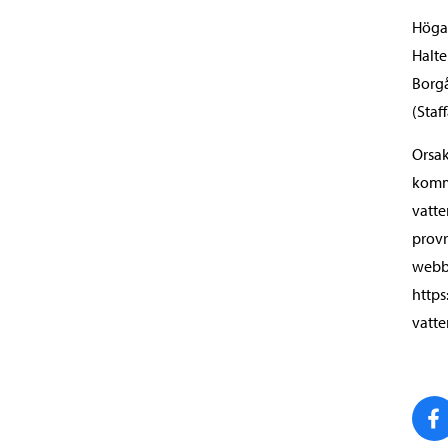
Höga 
Halte
Borgå
(Staf
Orsak
komme
vatte
provr
webb
https
vatte