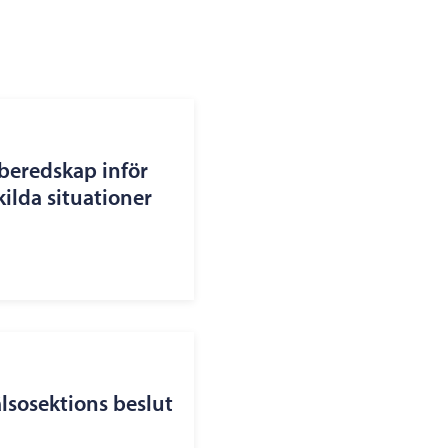
beredskap inför
kilda situationer
lsosektions beslut