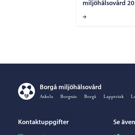
miljöhälsovård 2
Borgå miljöhälsovård
Borgå miljöhälsovård – Gå till startsidan
Askola
Borgnäs
Borgå
Lappträsk
L
Kontaktuppgifter
Se äve