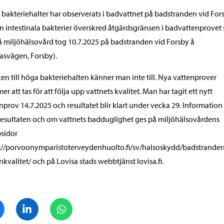
bakteriehalter har observerats i badvattnet på badstranden vid Fors
n intestinala bakterier överskred åtgärdsgränsen i badvattenprovet
 miljöhälsovård tog 10.7.2025 på badstranden vid Forsby å
fasvägen, Forsby).
en till höga bakteriehalten känner man inte till. Nya vattenprover
r att tas för att följa upp vattnets kvalitet. Man har tagit ett nytt
nprov 14.7.2025 och resultatet blir klart under vecka 29. Informatio
esultaten och om vattnets badduglighet ges på miljöhälsovårdens
sidor
://porvoonymparistoterveydenhuolto.fi/sv/halsoskydd/badstrander
nkvalitet/ och på Lovisa stads webbtjänst lovisa.fi.
Dela på Facebook
Dela på LinkedIn
Dela på WhatsApp