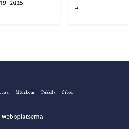
019–2025
ovisa
Mörskom
Pukkila
Sibbo
n webbplatserna