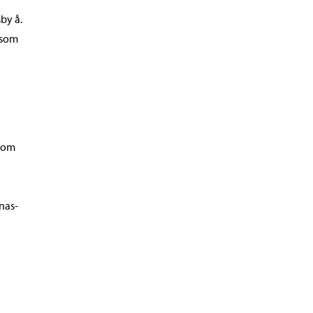
by å.
 som
n om
nas-