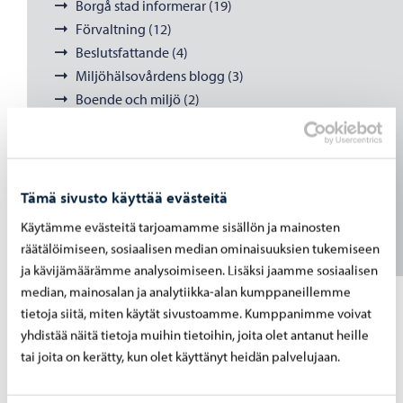
Borgå stad informerar (19)
Förvaltning (12)
Beslutsfattande (4)
Miljöhälsovårdens blogg (3)
Boende och miljö (2)
Natur och miljö (2)
Idrott och friluftsliv (2)
Enkät (2)
Uncategorized (1)
Tämä sivusto käyttää evästeitä
Käytämme evästeitä tarjoamamme sisällön ja mainosten
Fler kategorier
räätälöimiseen, sosiaalisen median ominaisuuksien tukemiseen
ja kävijämäärämme analysoimiseen. Lisäksi jaamme sosiaalisen
median, mainosalan ja analytiikka-alan kumppaneillemme
tietoja siitä, miten käytät sivustoamme. Kumppanimme voivat
Tyvärr hittade vi inget som matchade din sökning.
yhdistää näitä tietoja muihin tietoihin, joita olet antanut heille
tai joita on kerätty, kun olet käyttänyt heidän palvelujaan.