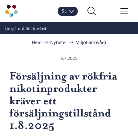
Hoppa till innehåll
Borgå miljöhälsovård – Gå till startsidan
Sv
Byt språk
Nuvarande språk: Svenska
Sök
Meny
Borgå miljöhälsovård
Bläddra:
Hem
Nyheter
Miljöhälsovård
9.7.2025
Försäljning av rökfria
nikotinprodukter
kräver ett
försäljningstillstånd
1.8.2025