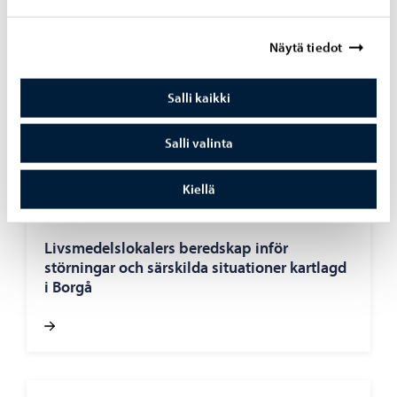
Miljöhälsovård
-
26.6.2026
Näytä tiedot
Badförbudet vid Kapellby badstrand i
Lappträsk har hävts
Salli kaikki
Salli valinta
Kiellä
Miljöhälsovård
-
1.6.2026
Livsmedelslokalers beredskap inför
störningar och särskilda situationer kartlagd
i Borgå