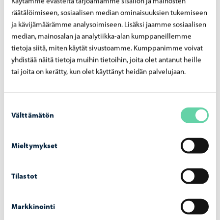
Käytämme evästeitä tarjoamamme sisällön ja mainosten
rökfria nikotinprodukter får inte säljas på nätet eller
räätälöimiseen, sosiaalisen median ominaisuuksien tukemiseen
användas i skolor
ja kävijämäärämme analysoimiseen. Lisäksi jaamme sosiaalisen
nikotinhalten och tillsatser i produkterna samt
median, mainosalan ja analytiikka-alan kumppaneillemme
förpackningarnas utformning begränsas
tietoja siitä, miten käytät sivustoamme. Kumppanimme voivat
yhdistää näitä tietoja muihin tietoihin, joita olet antanut heille
tillverkaren eller importören ska lämna en
tai joita on kerätty, kun olet käyttänyt heidän palvelujaan.
produktanmälan
lagen träder i kraft den 1.8.2025, men ändringen
innehåller flera övergångsperioder. Mer information
Suostumuksen
Välttämätön
https://valvira.fi/tupakka
valinta
Mieltymykset
Dela på Facebook
Dela på LinkedIn
Dela på WhatsApp
Tilastot
Markkinointi
Liknande nyheter