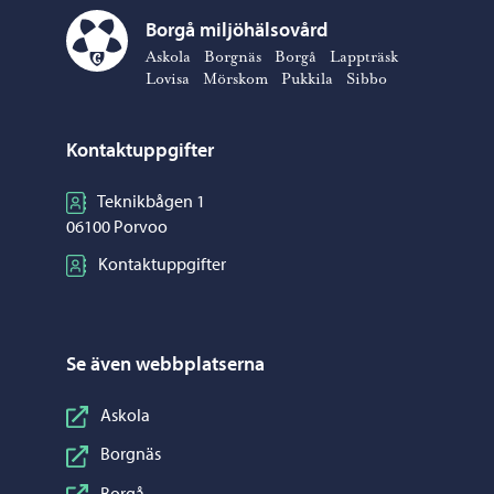
Borgå miljöhälsovård
Borgå miljöhälsovård – Gå till startsidan
Askola
Borgnäs
Borgå
Lappträsk
Lovisa
Mörskom
Pukkila
Sibbo
Kontaktuppgifter
Teknikbågen 1
06100 Porvoo
Kontaktuppgifter
Se även webbplatserna
Askola
Borgnäs
Borgå