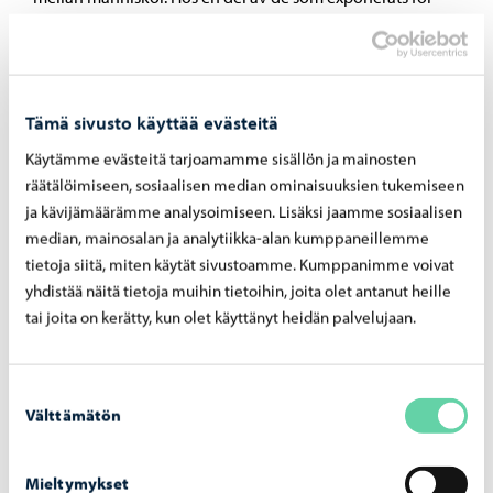
Ehec leder bakterien till tarminflammation, vars symptom
bland annat är diarré och magkramp. En del av de
insjuknade får blodig diarré.
Tämä sivusto käyttää evästeitä
Käytämme evästeitä tarjoamamme sisällön ja mainosten
räätälöimiseen, sosiaalisen median ominaisuuksien tukemiseen
De som har besökt byggnaderna
ja kävijämäärämme analysoimiseen. Lisäksi jaamme sosiaalisen
median, mainosalan ja analytiikka-alan kumppaneillemme
samt barnens vårdnadshavare
tietoja siitä, miten käytät sivustoamme. Kumppanimme voivat
uppmanas ta kontakt
yhdistää näitä tietoja muihin tietoihin, joita olet antanut heille
tai joita on kerätty, kun olet käyttänyt heidän palvelujaan.
De som besökt lokalerna och har haft magbesvär eller
diarré under tiden 22.9 –9.10 ombeds kontakta hälso- och
sjukvården per telefon eller via HyVä-digi för erhållande
Suostumuksen
Välttämätön
valinta
av instruktioner.
Säg till genast i början att det är fråga om ett
Mieltymykset