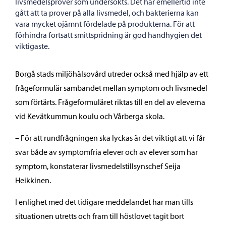
livsmedelsprover som undersökts. Det har emellertid inte
gått att ta prover på alla livsmedel, och bakterierna kan
vara mycket ojämnt fördelade på produkterna. För att
förhindra fortsatt smittspridning är god handhygien det
viktigaste.
Borgå stads miljöhälsovård utreder också med hjälp av ett
frågeformulär sambandet mellan symptom och livsmedel
som förtärts. Frågeformuläret riktas till en del av eleverna
vid Kevätkummun koulu och Vårberga skola.
– För att rundfrågningen ska lyckas är det viktigt att vi får
svar både av symptomfria elever och av elever som har
symptom, konstaterar livsmedelstillsynschef Seija
Heikkinen.
I enlighet med det tidigare meddelandet har man tills
situationen utretts och fram till höstlovet tagit bort