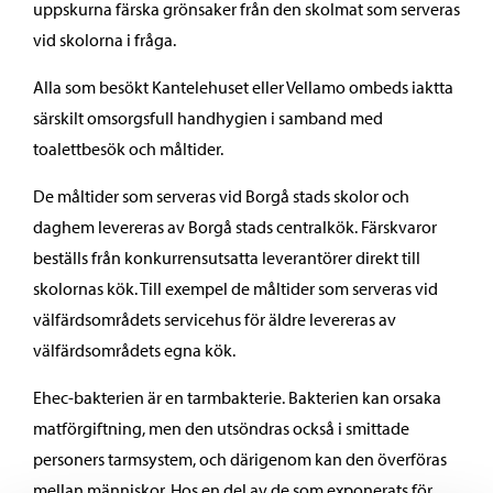
uppskurna färska grönsaker från den skolmat som serveras
vid skolorna i fråga.
Alla som besökt Kantelehuset eller Vellamo ombeds iaktta
särskilt omsorgsfull handhygien i samband med
toalettbesök och måltider.
De måltider som serveras vid Borgå stads skolor och
daghem levereras av Borgå stads centralkök. Färskvaror
beställs från konkurrensutsatta leverantörer direkt till
skolornas kök. Till exempel de måltider som serveras vid
välfärdsområdets servicehus för äldre levereras av
välfärdsområdets egna kök.
Ehec-bakterien är en tarmbakterie. Bakterien kan orsaka
matförgiftning, men den utsöndras också i smittade
personers tarmsystem, och därigenom kan den överföras
mellan människor. Hos en del av de som exponerats för