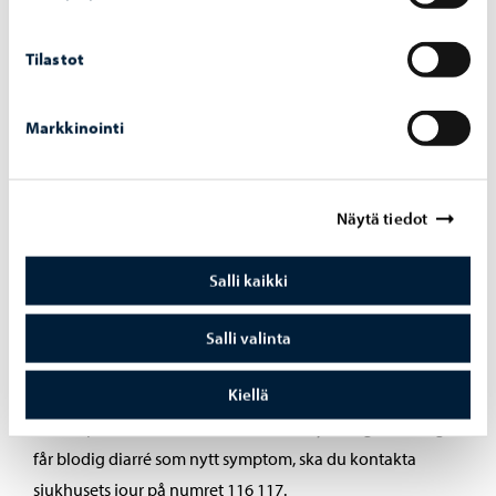
jourärende.
HyVä-digis chatt står till tjänst måndagar till fredagar
Tilastot
klockan 8.00–19.30 och lördagar klockan 9.00–14.30.
HyVä-digi hittar du på förstasidan till
Markkinointi
välfärdsområdets webbplats https://ostranyland.fi.
Telefonnumret till hälsostationen är 019 5600 400.
I fråga om skol- och förskolebarn ska du kontakta
Näytä tiedot
skolhälsovården, i första hand genom att skicka
meddelande i Wilma eller vid behov genom att ringa
Salli kaikki
tfn 040 188 2424.
I fråga om barn i daghemsåldern ska du kontakta
Salli valinta
hälsostationen antingen via HyVä-digis chatt eller per
telefon.
Kiellä
Om du på kvällstid eller veckoslut då HyVä-dig har stängt
får blodig diarré som nytt symptom, ska du kontakta
sjukhusets jour på numret 116 117.