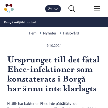
Hoppa till innehåll
Borgå miljöhälsovård – Gå till startsidan
Sv
Byt språk
Nuvarande språk: Svenska
Sök
Meny
Borgå miljöhälsovård
Bläddra:
Hem
Nyheter
Hälsovård
9.10.2024
Ursprunget till det fåtal
Ehec-infektioner som
konstaterats i Borgå
har ännu inte klarlagts
Hittills har bakterien Ehec inte påträffats i de