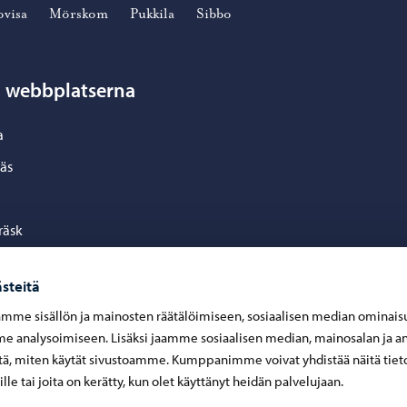
ovisa
Mörskom
Pukkila
Sibbo
n webbplatserna
a
äs
räsk
a
steitä
kom
mme sisällön ja mainosten räätälöimiseen, sosiaalisen median ominais
la
 analysoimiseen. Lisäksi jaamme sosiaalisen median, mainosalan ja an
ä, miten käytät sivustoamme. Kumppanimme voivat yhdistää näitä tiet
eille tai joita on kerätty, kun olet käyttänyt heidän palvelujaan.