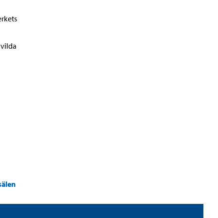
rkets
 vilda
sälen