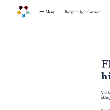
Hoppa till innehåll
Borgå miljöhälsovård – Gå till startsidan
Borgå
Meny
Borgå miljöhälsovård
Blädd
F
h
Vid k
skärg