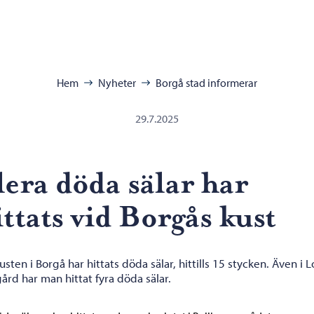
 miljöhälsovård – Gå till startsidan
ra:
Hem
Nyheter
Borgå stad informerar
29.7.2025
lera döda sälar har
ittats vid Borgås kust
usten i Borgå har hittats döda sälar, hittills 15 stycken. Även i L
ård har man hittat fyra döda sälar.