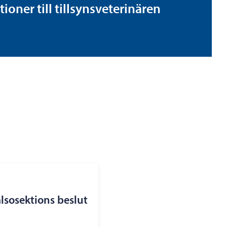
ner till tillsynsveterinären
lsosektions beslut