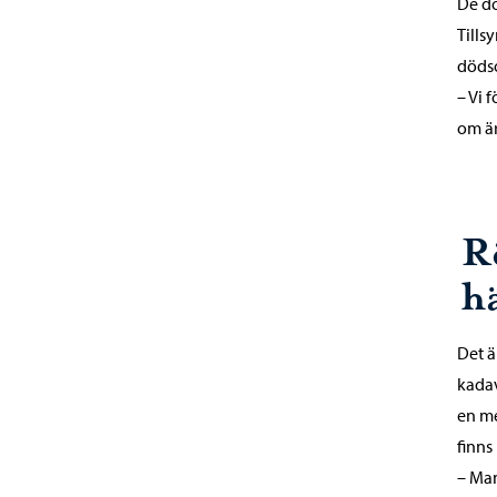
De dö
Tills
dödso
– Vi 
om är
R
h
Det ä
kadav
en me
finns
– Man