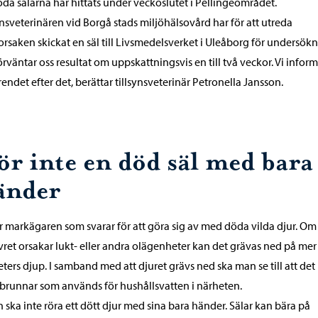
da sälarna har hittats under veckoslutet i Pellingeområdet.
ynsveterinären vid Borgå stads miljöhälsovård har för att utreda
rsaken skickat en säl till Livsmedelsverket i Uleåborg för undersökn
förväntar oss resultat om uppskattningsvis en till två veckor. Vi infor
endet efter det, berättar tillsynsveterinär Petronella Jansson.
ör inte en död säl med bara
änder
r markägaren som svarar för att göra sig av med döda vilda djur. Om
ret orsakar lukt- eller andra olägenheter kan det grävas ned på mer
ters djup. I samband med att djuret grävs ned ska man se till att det 
 brunnar som används för hushållsvatten i närheten.
 ska inte röra ett dött djur med sina bara händer. Sälar kan bära på