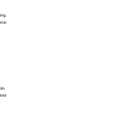
ing.
merar
 än
inte