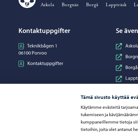
Borgå miljöhälsovård – Gå till startsidan
Askola
Borgnäs
Borgå
Lappträsk
L
Kontaktuppgifter
Se äve
Teknikbågen 1
Askol
06100 Porvoo
Borgn
Kontaktuppgifter
Borgå
Lappt
Lovis
Tämä sivusto käyttää evä
Mörs
Käytämme evästeitä tarjoama
Pukki
tukemiseen ja kävijämäärämme
Sibbo
kumppaneillemme tietoja siit
tietoihin, joita olet antanut h