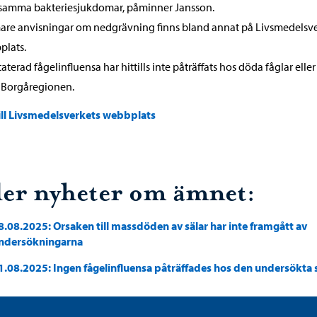
tsamma bakteriesjukdomar, påminner Jansson.
re anvisningar om nedgrävning finns bland annat på Livsmedelsve
plats.
aterad fågelinfluensa har hittills inte påträffats hos döda fåglar eller
i Borgåregionen.
ill Livsmedelsverkets webbplats
ler nyheter om ämnet:
8.08.2025: Orsaken till massdöden av sälar har inte framgått av
ndersökningarna
1.08.2025: Ingen fågelinfluensa påträffades hos den undersökta 