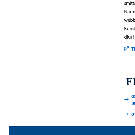
smit
Närma
webb
Konst
djur 
T
F
0
u
0