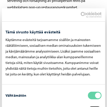
servering och försäljning av privatperson finns på
webbplatsen pop-up restaurangverksamhet.
Fastän skyldigheten om förpackningspåskrift inte berör
liten försäljning eller försäljning anvisar Livsmedelsverket
Tämä sivusto käyttää evästeitä
att man på förpackade produkter ska ange minst
Käytämme evästeitä tarjoamamme sisällön ja mainosten
livsmedlets namn, ämnen och produkter som orsakar
räätälöimiseen, sosiaalisen median ominaisuuksien tukemiseen
allergier (livsmedelsinformationsförordningen, bilaga II),
ja kävijämäärämme analysoimiseen. Lisäksi jaamme sosiaalisen
mängden innehåll och tillverkningsdag för att
median, mainosalan ja analytiikka-alan kumppaneillemme
konsumenten ska få tillräcklig information om produkten.
tietoja siitä, miten käytät sivustoamme. Kumppanimme voivat
För oförpackade produkter bör anges ämnen och
yhdistää näitä tietoja muihin tietoihin, joita olet antanut heille
produkter som orsakar allergier och intoleranser.
tai joita on kerätty, kun olet käyttänyt heidän palvelujaan.
Bekanta dig med anvisningarna om tillfällig försäljning
Suostumuksen
av Borgå miljöhälsovård innan försäljningen eller
Välttämätön
valinta
serveringen.