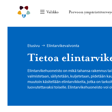
Siirry sisältöön
Porvoon ympäristöterveydenhuolto – Siirry kotisi
Valikko
Porvoon ympäristöterve
Selaa:
Etusivu
Elintarvikevalvonta
Tietoa elintarvike
Elintarvikehuoneisto on mikä tahansa rakennus tai
valmistetaan, säilytetään, kuljetetaan, pidetään kau
muutoin käsitellään elintarvikkeita, jotka on tarkoi
luovutettavaksi toiselle. Elintarvikehuoneisto voi o