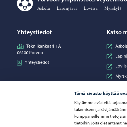
Porvoon ympäristöterveydenhuolto – Siirry kotisivulle
Askola
Lapinjärvi
Loviisa
Myrskylä
Yhteystiedot
Katso m
Tekniikankaari 1 A
Askol
06100 Porvoo
Lapinj
Yhteystiedot
Loviis
Myrsk
Porna
Tämä sivusto käyttää evä
Porvo
Käytämme evästeitä tarjoama
Pukki
tukemiseen ja kävijämäärämme
Sipoo
kumppaneillemme tietoja siit
tietoihin, joita olet antanut h