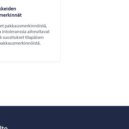
ikkeiden
merkinnät
et pakkausmerkinnöistä,
ja intoleranssia aiheuttavat
ä suositukset tilapäisen
akkausmerkinnöistä.
lto