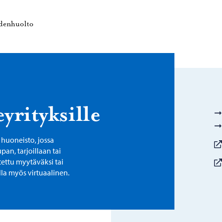
vulle
Porvoon ympäristöterveydenhuolto – Siirry kotisivulle
ydenhuolto
yrityksille
 huoneisto, jossa
pan, tarjoillaan tai
tettu myytäväksi tai
lla myös virtuaalinen.