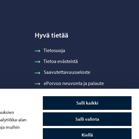
Hyvä tietää
Tietosuoja
Tietoa evästeistä
Saavutettavuusseloste
ePorvoo neuvonta ja palaute
Salli kaikki
uuksien
Salli valinta
alytiikka-alan
oja muihin
Kiellä