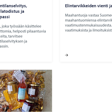
ntilanselvitys,
Elintarvikkeiden vienti j
latodistus ja
Maahantuoja vastaa Suome
passi
maahantuomiensa elintarvi
vaatimustenmukaisuudesta.
, joka työssään käsittelee
vaatimuksista ja ilmoituksist
tomia, helposti pilaantuvia
eita, tarvitsee
ilaselvityksen ja
assin.