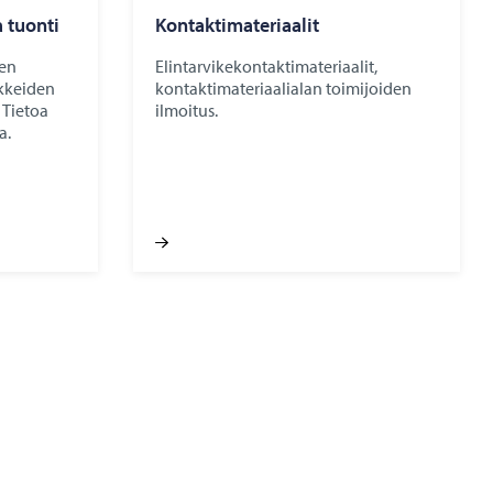
a tuonti
Kontaktimateriaalit
en
Elintarvikekontaktimateriaalit,
kkeiden
kontaktimateriaalialan toimijoiden
 Tietoa
ilmoitus.
a.