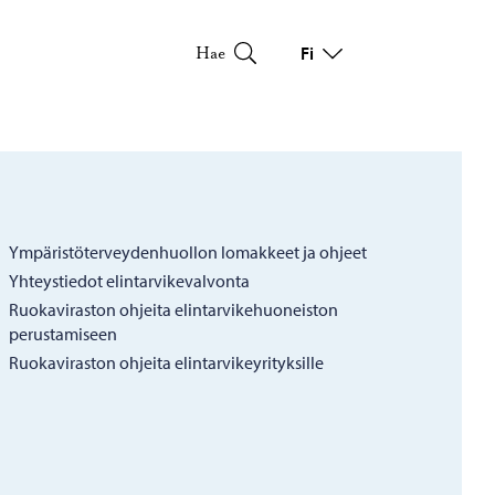
Fi
Hae
Vaihda kieltä
Nykyinen kieli: Suomi
Ympäristöterveydenhuollon lomakkeet ja ohjeet
Yhteystiedot elintarvikevalvonta
Ruokaviraston ohjeita elintarvikehuoneiston
perustamiseen
Ruokaviraston ohjeita elintarvikeyrityksille