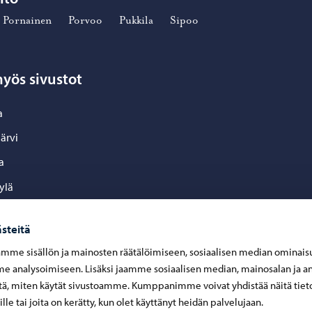
Pornainen
Porvoo
Pukkila
Sipoo
yös sivustot
a
ärvi
a
ylä
inen
steitä
o
mme sisällön ja mainosten räätälöimiseen, sosiaalisen median ominais
la
 analysoimiseen. Lisäksi jaamme sosiaalisen median, mainosalan ja an
ä, miten käytät sivustoamme. Kumppanimme voivat yhdistää näitä tiet
eille tai joita on kerätty, kun olet käyttänyt heidän palvelujaan.