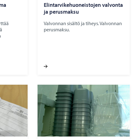
oma
Elintarvikehuoneistojen valvonta
ja perusmaksu
yttää
Valvonnan sisältö ja tiheys. Valvonnan
tä
perusmaksu.
a