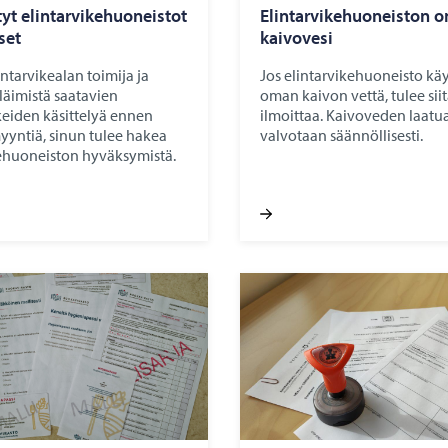
yt elintarvikehuoneistot
Elintarvikehuoneiston 
kset
kaivovesi
intarvikealan toimija ja
Jos elintarvikehuoneisto kä
eläimistä saatavien
oman kaivon vettä, tulee sii
keiden käsittelyä ennen
ilmoittaa. Kaivoveden laatu
yyntiä, sinun tulee hakea
valvotaan säännöllisesti.
kehuoneiston hyväksymistä.