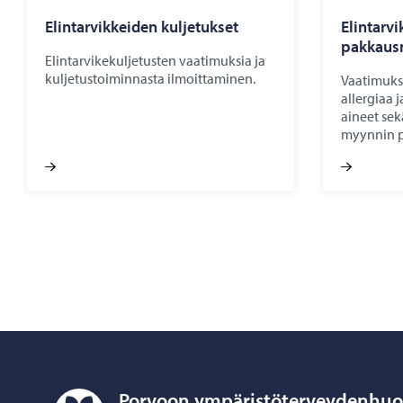
Elintarvikkeiden kuljetukset
Elintarv
pakkaus
Elintarvikekuljetusten vaatimuksia ja
kuljetustoiminnasta ilmoittaminen.
Vaatimuks
allergiaa 
aineet sek
myynnin p
Porvoon ympäristöterveydenhuo