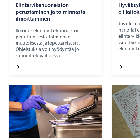
Elintarvikehuoneiston
Hyväksyt
perustaminen ja toiminnasta
eli laito
ilmoittaminen
Jos olet el
harjoitat 
Ilmoitus elintarvikehuoneiston
elintarvik
perustamisesta, toiminnan
vähittäism
muutoksesta ja lopettamisesta.
elintarvi
Ohjeistuksia voit hyödyntää jo
suunnitteluvaiheessa.