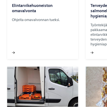
Elintarvikehuoneiston
Terveyde
omavalvonta
salmonel
hygienia
Ohjeita omavalvonnan tueksi.
Työntekijä
pakkaamat
elintarvikk
terveydent
hygieniap