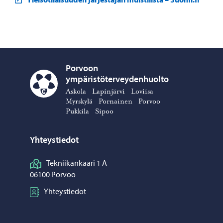
Porvoon
ympäristöterveydenhuolto
Porvoon ympäristöterveydenhuolto – Siirry kotisivulle
Askola
Lapinjärvi
Loviisa
Myrskylä
Pornainen
Porvoo
Pukkila
Sipoo
Yhteystiedot
Tekniikankaari 1 A
06100 Porvoo
Yhteystiedot