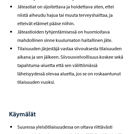
Jäteastiat on sijoitettava ja hoidettava siten, ettei
niistä aiheudu hajua tai muuta terveyshaittaa, ja
etteivät eläimet pääse niihin.
Jäteastioiden tyhjentämisessä on huomioitava
mahdollinen sinne kuulumaton haitallinen jäte.
Tilaisuuden järjestäjä vastaa siivouksesta tilaisuuden
aikana ja sen jälkeen. Siivousvelvollisuus koskee sekä
tapahtuma-aluetta että sen välittömässä
läheisyydessä olevaa aluetta, jos se on roskaantunut
tilaisuuden vuoksi.
Käymälät
Suuressa yleisötilaisuudessa on oltava riittävästi