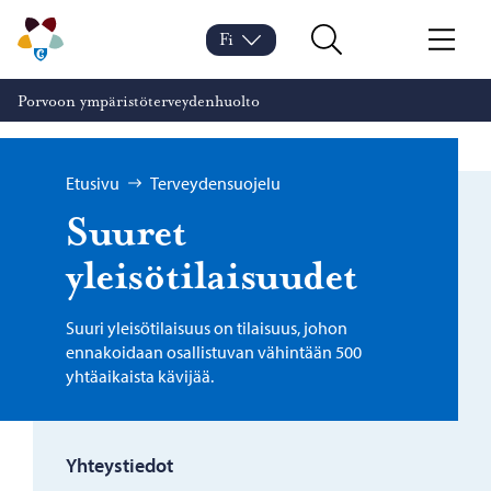
Siirry sisältöön
Porvoon ympäristöterveydenhuolto – Siirry kotisivulle
Fi
Vaihda kieltä
Nykyinen kieli: Suomi
Hae
Valikko
Porvoon ympäristöterveydenhuolto
Selaa:
Etusivu
Terveydensuojelu
Suuret
yleisötilaisuudet
Suuri yleisötilaisuus on tilaisuus, johon
ennakoidaan osallistuvan vähintään 500
yhtäaikaista kävijää.
Yhteystiedot