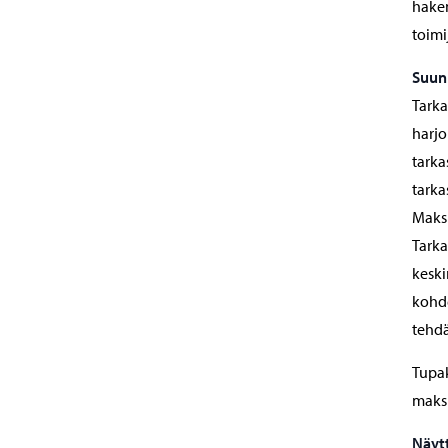
hakem
toimi
Suun
Tarka
harjo
tarka
tarka
Maksu
Tarka
keski
kohde
tehdä
Tupak
maks
Näyt