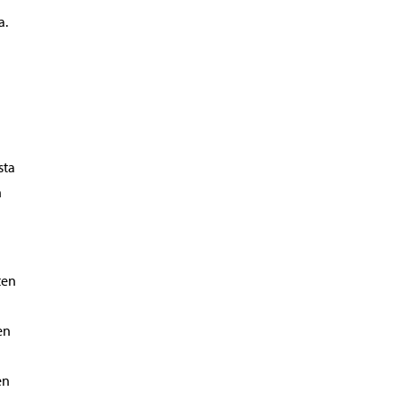
a.
sta
n
ten
en
en