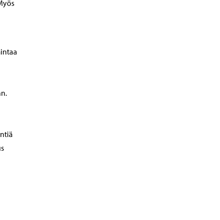
 Myös
mintaa
an.
ntiä
us