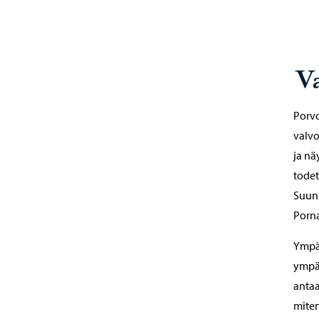
V
Porv
valvo
ja nä
todet
Suunn
Porna
Ympär
ympä
antaa
miten