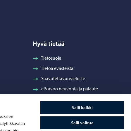
Hyvä tietää
Tietosuoja
Tietoa evästeistä
Saavutettavuusseloste
ePorvoo neuvonta ja palaute
Salli kaikki
uuksien
Salli valinta
alytiikka-alan
oja muihin