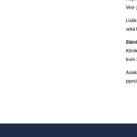
Vesi-
Lisäk
sekä 
Eläin
Klini
kuin 
Asiak
ppm)