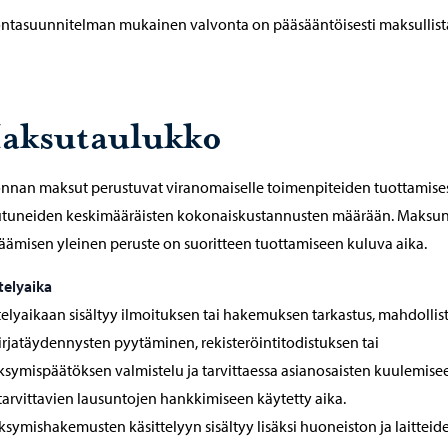
ntasuunnitelman mukainen valvonta on pääsääntöisesti maksullist
aksutaulukko
nnan maksut perustuvat viranomaiselle toimenpiteiden tuottamise
utuneiden keskimääräisten kokonaiskustannusten määrään. Maksu
ämisen yleinen peruste on suoritteen tuottamiseen kuluva aika.
telyaika
telyaikaan sisältyy ilmoituksen tai hakemuksen tarkastus, mahdollis
irjatäydennysten pyytäminen, rekisteröintitodistuksen tai
symispäätöksen valmistelu ja tarvittaessa asianosaisten kuulemise
tarvittavien lausuntojen hankkimiseen käytetty aika.
symishakemusten käsittelyyn sisältyy lisäksi huoneiston ja laitteid