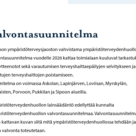
alvontasuunnitelma
oon ympäristöterveysjaoston vahvistama ympäristöterveydenhuoll
ntasuunnitelma vuodelle 2026 kattaa toimialaan kuuluvat tarkastu
ytteenotot sekä varautumisen terveyshaittaepäilyjen selvitykseen ja
tujen terveyshaittojen poistamiseen.
itelma on voimassa Askolan, Lapinjärven, Loviisan, Myrskylän,
isten, Porvoon, Pukkilan ja Sipoon alueilla.
istöterveydenhuollon lainsäädäntö edellyttää kunnalta
ristöterveydenhuollon valvontasuunnitelmaa. Valvontasuunnitelm
 kattavan kuvan siitä mitä ympäristöterveydenhuollossa tehdään ja
 valvonta toteutetaan.