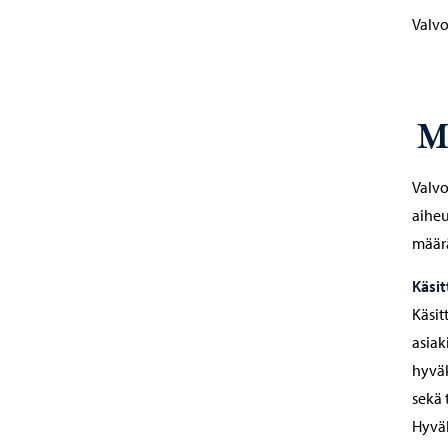
Valvo
M
Valvo
aihe
määrä
Käsit
Käsit
asiak
hyväk
sekä 
Hyväk