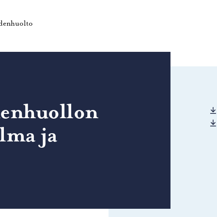
vulle
Porvoon ympäristöterveydenhuolto – Siirry kotisivulle
ydenhuolto
denhuollon
lma ja