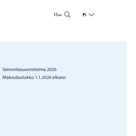
Fi
Hae
Vaihda kieltä
Nykyinen kieli: Suomi
Valvontasuunnitelma 2026
Maksutaulukko 1.1.2026 alkaen