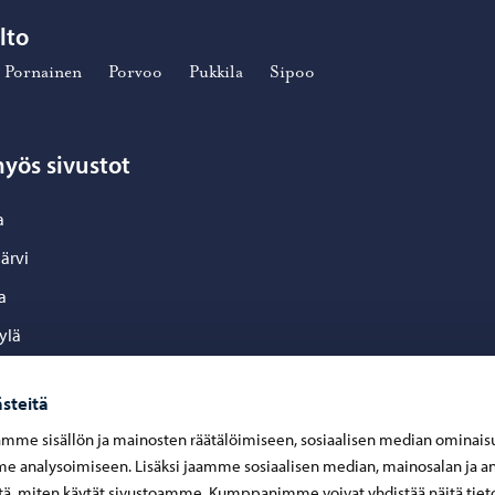
lto
Pornainen
Porvoo
Pukkila
Sipoo
yös sivustot
a
ärvi
a
ylä
inen
steitä
o
mme sisällön ja mainosten räätälöimiseen, sosiaalisen median ominais
la
 analysoimiseen. Lisäksi jaamme sosiaalisen median, mainosalan ja an
ä, miten käytät sivustoamme. Kumppanimme voivat yhdistää näitä tiet