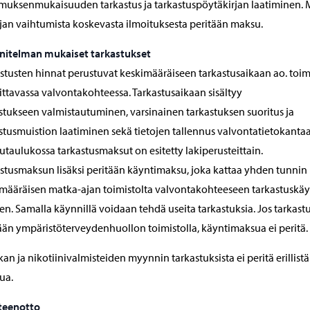
uksenmukaisuuden tarkastus ja tarkastuspöytäkirjan laatiminen.
jan vaihtumista koskevasta ilmoituksesta peritään maksu.
nitelman mukaiset tarkastukset
stusten hinnat perustuvat keskimääräiseen tarkastusaikaan ao. toi
ittavassa valvontakohteessa. Tarkastusaikaan sisältyy
stukseen valmistautuminen, varsinainen tarkastuksen suoritus ja
stusmuistion laatiminen sekä tietojen tallennus valvontatietokanta
taulukossa tarkastusmaksut on esitetty lakiperusteittain.
stusmaksun lisäksi peritään käyntimaksu, joka kattaa yhden tunnin
määräisen matka-ajan toimistolta valvontakohteeseen tarkastuskäy
n. Samalla käynnillä voidaan tehdä useita tarkastuksia. Jos tarkast
än ympäristöterveydenhuollon toimistolla, käyntimaksua ei peritä.
an ja nikotiinivalmisteiden myynnin tarkastuksista ei peritä erillistä
ua.
teenotto