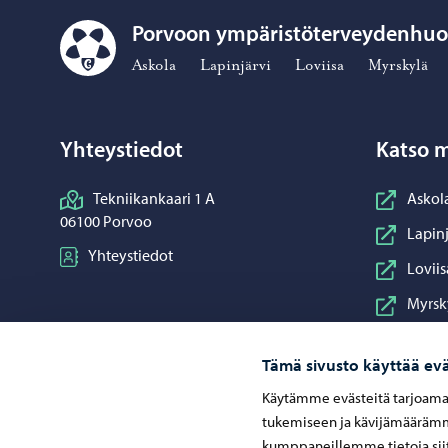
Porvoon ympäristöterveydenhuo
Porvoon ympäristöterveydenhuolto – Siirry kotisivulle
Askola
Lapinjärvi
Loviisa
Myrskylä
Yhteystiedot
Katso m
Tekniikankaari 1 A
Askol
06100 Porvoo
Lapinj
Yhteystiedot
Loviis
Myrsk
Porna
Tämä sivusto käyttää evä
Porvo
Käytämme evästeitä tarjoama
Pukki
tukemiseen ja kävijämäärämme
Sipoo
kumppaneillemme tietoja siit