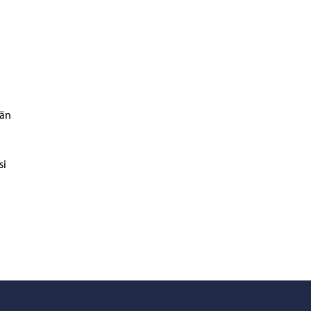
män
si