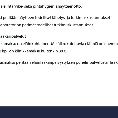
 ja elintarvike- sekä pintahygienianäytteenotto.
si peritään näytteen todelliset lähetys- ja tutkimuskustannukset
laboratorion perimät todelliset tutkimuskustannukset
lääkäripalvelut
kkamaksu on eläinkohtainen. Mikäli rokotettavia eläimiä on enem
3 kpl, on klinikkamaksu kuitenkin 30 €.
asmaksu peritään eläinlääkäripäivystyksen puhelinpalvelusta (lisäk