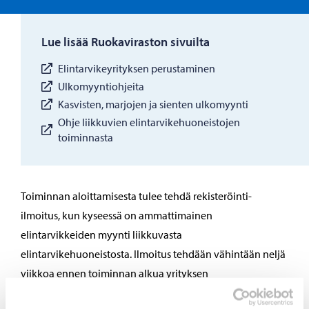
Lue lisää Ruokaviraston sivuilta
Elintarvikeyrityksen perustaminen
Ulkomyyntiohjeita
Kasvisten, marjojen ja sienten ulkomyynti
Ohje liikkuvien elintarvikehuoneistojen
toiminnasta
Toiminnan aloittamisesta tulee tehdä rekisteröinti-
ilmoitus, kun kyseessä on ammattimainen
elintarvikkeiden myynti liikkuvasta
elintarvikehuoneistosta. Ilmoitus tehdään vähintään neljä
viikkoa ennen toiminnan alkua yrityksen
kotipaikkakunnan valvontaviranomaiselle. Toimija saa