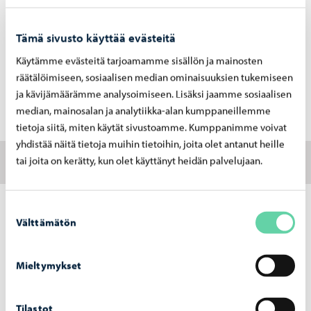
rekisteröinnistä rekisteröintitodistuksen ja toimintaa
valvotaan säännöllisesti.
Tämä sivusto käyttää evästeitä
Liikkuvan elintarvikehuoneiston on täytettävä
Käytämme evästeitä tarjoamamme sisällön ja mainosten
elintarvikelainsäädännön vaatimukset.
räätälöimiseen, sosiaalisen median ominaisuuksien tukemiseen
Elintarvikevalvontaan kannattaa olla yhteydessä jo
ja kävijämäärämme analysoimiseen. Lisäksi jaamme sosiaalisen
suunnitteluvaiheessa.
median, mainosalan ja analytiikka-alan kumppaneillemme
tietoja siitä, miten käytät sivustoamme. Kumppanimme voivat
yhdistää näitä tietoja muihin tietoihin, joita olet antanut heille
tai joita on kerätty, kun olet käyttänyt heidän palvelujaan.
Ilmoituksen teko
Suostumuksen
Välttämätön
valinta
Mieltymykset
Elintarvikehuoneist
Elintarvikehuoneist
on perustaminen
ojen valvonta
Tilastot