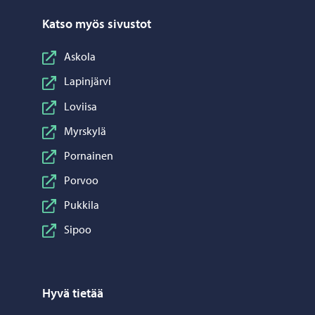
Katso myös sivustot
Askola
Lapinjärvi
Loviisa
Myrskylä
Pornainen
Porvoo
Pukkila
Sipoo
Hyvä tietää