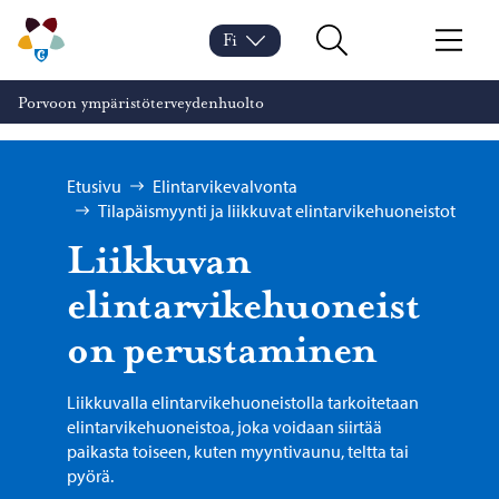
Siirry sisältöön
Porvoon ympäristöterveydenhuolto – Siirry kotisivulle
Fi
Vaihda kieltä
Nykyinen kieli: Suomi
Hae
Valikko
Porvoon ympäristöterveydenhuolto
Selaa:
Etusivu
Elintarvikevalvonta
Tilapäismyynti ja liikkuvat elintarvikehuoneistot
Liikkuvan
elintarvikehuoneist
on perustaminen
Liikkuvalla elintarvikehuoneistolla tarkoitetaan
elintarvikehuoneistoa, joka voidaan siirtää
paikasta toiseen, kuten myyntivaunu, teltta tai
pyörä.