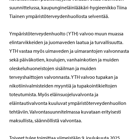
suunnittelussa, kaupungineläinlääkäri-hygieenikko Tiina
Tiainen ympäristöterveydenhuollosta selventää.
Ympäristöterveydenhuolto (YTH) valvoo muun muassa
elintarvikkeiden ja juomaveden laatua ja turvallisuutta.
YTH vastaa myös uimaveden ja uimarantojen valvonnasta
sekä päiväkotien, koulujen, vanhainkotien ja muiden
oleskeluhuoneistojen sisäilman ja muiden
terveyshaittojen valvonnasta. YTH valvoo tupakan ja
nikotiinivalmisteiden myyntiä ja tupakointikieltojen
toteutumista. Myös eläinsuojeluvalvonta ja
eläintautivalvonta kuuluvat ympäristöterveydenhuollon
tehtäviin. Valvontasuunnitelmassa kuvataan erityisesti
maksullista, säännöllistä valvontaa.
Toiveet tulee toimittaa viimeistään 9. joulukuuta 2025