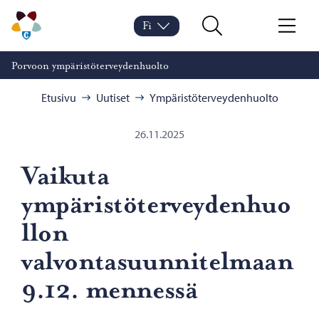
Siirry sisältöön
Porvoon ympäristöterveydenhuolto – Siirry kotisivulle
Fi
Vaihda kieltä
Nykyinen kieli: Suomi
Hae
Valikko
Porvoon ympäristöterveydenhuolto
Selaa:
Etusivu
Uutiset
Ympäristöterveydenhuolto
26.11.2025
Vaikuta
ympäristöterveydenhuo
llon
valvontasuunnitelmaan
9.12. mennessä