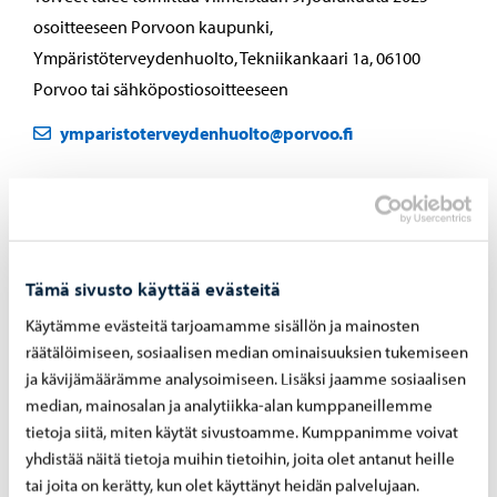
osoitteeseen Porvoon kaupunki,
Ympäristöterveydenhuolto, Tekniikankaari 1a, 06100
Porvoo tai sähköpostiosoitteeseen
ymparistoterveydenhuolto@porvoo.fi
Lisätietoja:
Tämä sivusto käyttää evästeitä
Valvontasuunnitelma 2025
Käytämme evästeitä tarjoamamme sisällön ja mainosten
Ympäristöterveydenhuolto
räätälöimiseen, sosiaalisen median ominaisuuksien tukemiseen
ja kävijämäärämme analysoimiseen. Lisäksi jaamme sosiaalisen
median, mainosalan ja analytiikka-alan kumppaneillemme
Jaa Facebook
Jaa LinkedIn
Jaa WhatsApp
tietoja siitä, miten käytät sivustoamme. Kumppanimme voivat
yhdistää näitä tietoja muihin tietoihin, joita olet antanut heille
tai joita on kerätty, kun olet käyttänyt heidän palvelujaan.