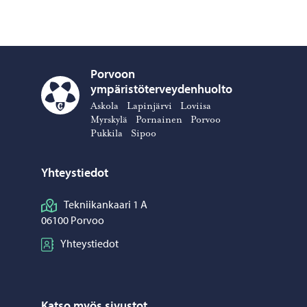
Porvoon
ympäristöterveydenhuolto
Porvoon ympäristöterveydenhuolto – Siirry kotisivulle
Askola
Lapinjärvi
Loviisa
Myrskylä
Pornainen
Porvoo
Pukkila
Sipoo
Yhteystiedot
Tekniikankaari 1 A
06100 Porvoo
Yhteystiedot
Katso myös sivustot