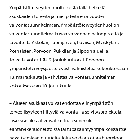
Ympäristöterveydenhuolto kerää tällä hetkellä
asukkaiden toiveita ja mielipiteitä ensi vuoden
valvontasuunnitelmaan. Ympäristöterveydenhuollon
valvontasuunnitelma kuvaa valvonnan painopisteitä ja
tavoitteita Askolan, Lapinjärven, Loviisan, Myrskylän,
Pornaisten, Porvoon, Pukkilan ja Sipoon alueilla.
Toiveita voi esittää 9. joulukuuta asti. Porvoon
ympäristöterveysjaosto evästi valmistelua kokouksessaan
13. marraskuuta ja vahvistaa valvontasuunnitelman
kokouksessaan 10. joulukuuta.
– Alueen asukkaat voivat ehdottaa elinympäristön
terveellisyyteen liittyviä valvonta- ja selvitysprojekteja.
Lisäksi asukkaat voivat kertoa esimerkiksi
elintarvikehuoneistoissa tai tupakanmyyntipaikoissa itse
havaitsemiaan puutteita, joita voidaan ottaa huomioon