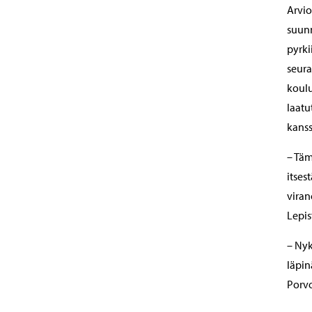
Arvio
suunn
pyrki
seura
koulu
laatu
kanss
– Täm
itses
viran
Lepis
– Nyk
läpin
Porvo