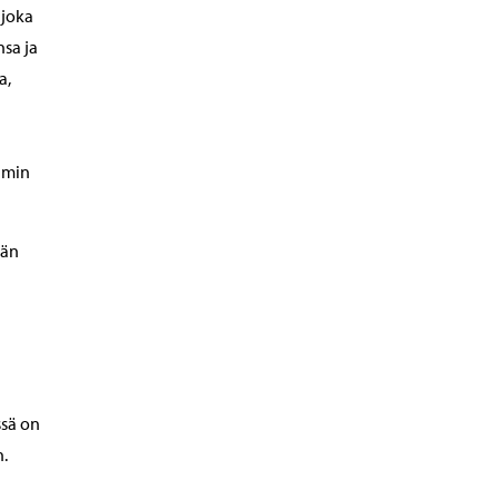
 joka
nsa ja
a,
imin
ään
ssä on
n.