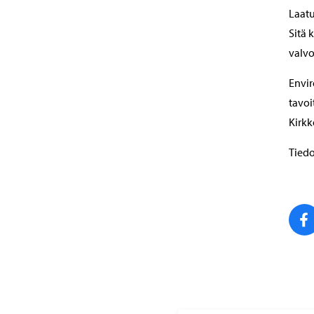
Laatu
Sitä 
valvo
Envir
tavoi
Kirk
Tiedo