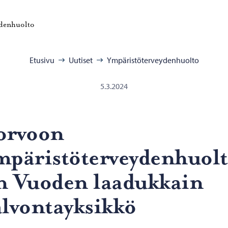
vulle
Porvoon ympäristöterveydenhuolto – Siirry kotisivulle
ydenhuolto
:
Etusivu
Uutiset
Ympäristöterveydenhuolto
5.3.2024
orvoon
mpäristöterveydenhuol
n Vuoden laadukkain
alvontayksikkö