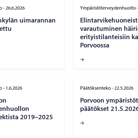
o
-
26.6.2026
Ympäristöterveydenhuolto
onkylän uimarannan
Elintarvikehuoneis
ettu
varautuminen häiriö
erityistilanteisiin k
Porvoossa
o
-
1.6.2026
Päätöksenteko
-
22.5.2026
on
Porvoon ympäristöt
enhuollon
päätökset 21.5.202
ektista 2019–2025