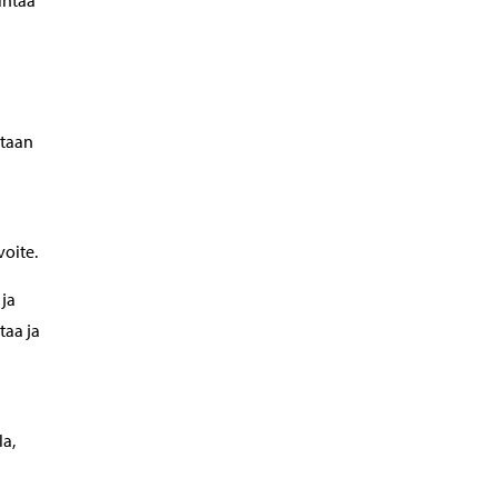
intaa
ataan
oite.
 ja
taa ja
la,