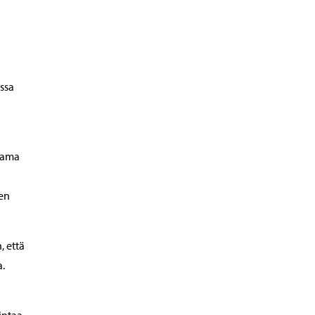
ssa
tama
nen
, että
a.