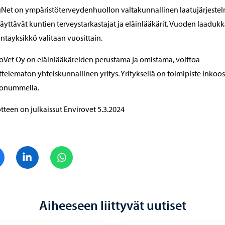
Net on ympäristöterveydenhuollon valtakunnallinen laatujärjestel
käyttävät kuntien terveystarkastajat ja eläinlääkärit. Vuoden laaduk
ntayksikkö valitaan vuosittain.
oVet Oy on eläinlääkäreiden perustama ja omistama, voittoa
ttelematon yhteiskunnallinen yritys. Yrityksellä on toimipiste Inkoos
konummella.
tteen on julkaissut Envirovet 5.3.2024
Jaa Facebook
Jaa LinkedIn
Jaa WhatsApp
Aiheeseen liittyvät uutiset