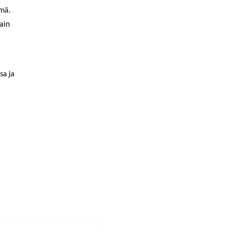
mä.
kain
sa ja