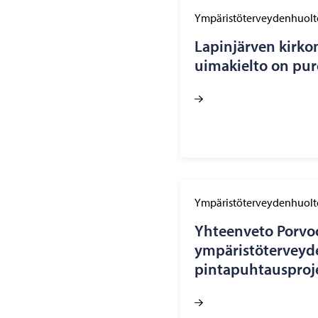
Ympäristöterveydenhuolt
Lapinjärven kirk
uimakielto on pur
Ympäristöterveydenhuolt
Yhteenveto Porvo
ympäristöterveyd
pintapuhtausproj