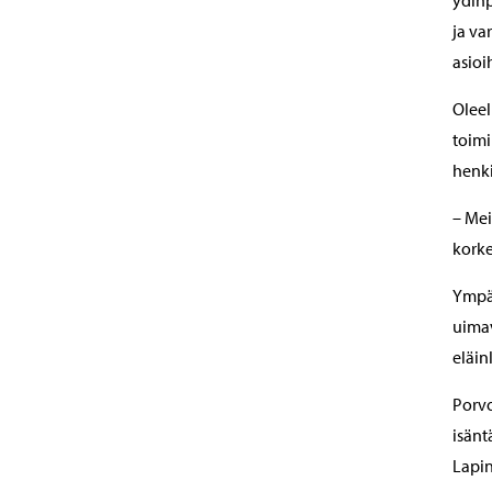
ydinp
ja va
asioi
Oleel
toimi
henki
– Mei
korke
Ympär
uimav
eläin
Porvo
isänt
Lapin