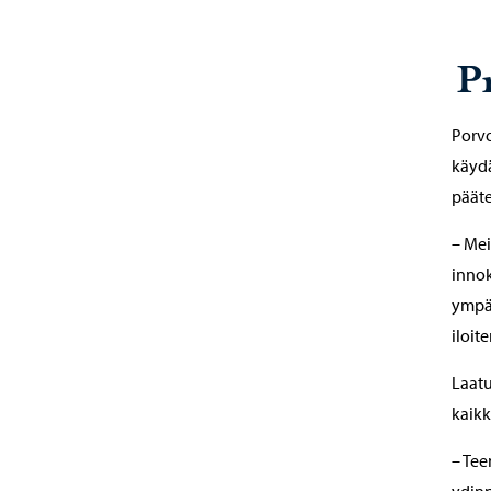
P
Porvo
käydä
pääte
– Mei
innok
ympär
iloite
Laatu
kaikk
– Tee