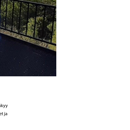
äkyy
t ja