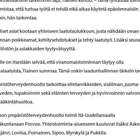
rosessiamme tarkemmin läpi, Tiainen kertoo. – Tämä ryhdistää toim
rmistaa, että turhaa työtä ei tehdä eikä aikaa käytetä epäolennaisiin
hin, hän tarkentaa.
liset asiat kootaan yhteiseen laatutaulukkoon, josta nähdään oman
nnan poikkeamat, kehitysehdotukset ja tehty laatutyö. Lisäksi seur
löstön ja asiakkaiden tyytyväisyyttä.
lle on itsestään selvää, että viranomaistoiminnan täytyy olla
alaatuista, Tiainen summaa. Tämä onkin laadunhallinnan tärkein tav
istöterveydenhuolto tarkoittaa elintarvikkeiden, sisäilman, juoma-
eden, tupakoinnin sekä eläinten terveyden ja hyvinvoinnin valvon
lääkintähuoltoa.
on ympäristöterveydenhuolto toimii Itä-Uudellamaalla
äkuntanaan Porvoo. Yhteistoiminta-alueeseen kuuluvat lisäksi Asko
järvi, Loviisa, Pornainen, Sipoo, Myrskylä ja Pukkila.