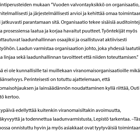
intiperusteiden mukaan ”Vuoden valvontayksikkö on organisaatio,
itelmallisesti ja järjestelmällisesti arvioi ja kehittää omaa toimintaa
i jatkuvasti parantamaan sitä. Organisaatio tekee sisäisiä auditointej
a prosessiensa laatua ja korjaa havaitut puutteet. Työntekijät myös
ttautuvat laadunhallinnan osaajiksi ja osallistuvat aktiivisesti
työhön. Laadun varmistaa organisaation johto, joka yhdessä laatuti
a linjaa sekä laadunhallinnan tavoitteet että niiden toteuttamisen.”
ä ei ole kunnallisille tai muillekaan viranomaisorganisaatioille mik
täänselvyys. Perinteisesti on totuttu ajattelemaan, että
omaisohjauksen ja lainsäädännön noudattaminen kyllä riittää, Outi
tö kertoo.
ypäivä edellyttää kuitenkin viranomaisiltakin avoimuutta,
äkyvyyttä ja todennettua laadunvarmistusta, Lepistö tarkentaa. –Tä
ossa onnistuttu hyvin ja myös asiakkaat ovat tyytyväisiä toimintaa