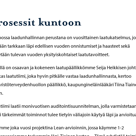
rosessit kuntoon
ossa laadunhallinnan perustana on vuosittainen laatukatselmus, jo
än tarkkaan läpi edellisen vuoden onnistumiset ja haasteet sekä
tään tulevan vuoden yksityiskohtaiset laatutavoitteet.
llä on osaavan ja kokeneen laatupäällikkömme Seija Heikkisen joh
as laatutiimi, joka hyvin pitkälle vastaa laadunhallinnasta, kertoo
istöterveydenhuollon päällikkö, kaupungineläinlääkäri Tiina Tiai
n.
tiimi laatii monivuotisen auditointisuunnitelman, jolla varmistetaan
i tärkeimmät toiminnot tulee tietyin väliajoin käytyä läpi ja arvioitu
mme joka vuosi projektina Lean-arvioinnin, jossa käymme 1-2