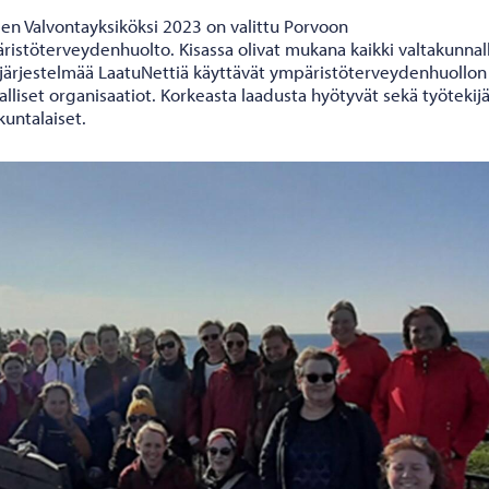
en Valvontayksiköksi 2023 on valittu Porvoon
istöterveydenhuolto. Kisassa olivat mukana kaikki valtakunnall
ujärjestelmää LaatuNettiä käyttävät ympäristöterveydenhuollon
lliset organisaatiot. Korkeasta laadusta hyötyvät sekä työtekijä
kuntalaiset.