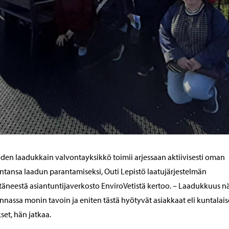
den laadukkain valvontayksikkö toimii arjessaan aktiivisesti oman
ntansa laadun parantamiseksi, Outi Lepistö laatujärjestelmän
täneestä asiantuntijaverkosto EnviroVetistä kertoo. – Laadukkuus n
nnassa monin tavoin ja eniten tästä hyötyvät asiakkaat eli kuntalaise
kset, hän jatkaa.