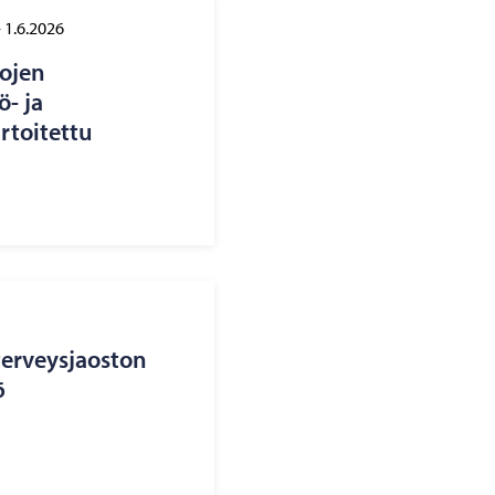
-
1.6.2026
tojen
- ja
artoitettu
erveysjaoston
6