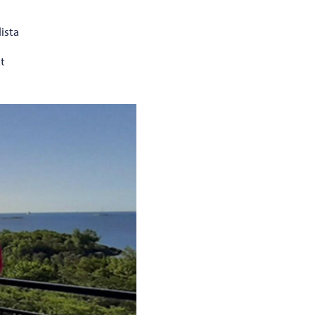
ista
t