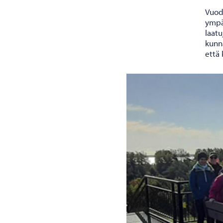
Vuod
ympär
laat
kunna
että 