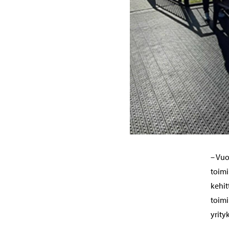
– Vuo
toimi
kehit
toimi
yrity