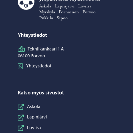
Porvoon ympäristöterveydenhuolto – Siirry kotisivulle
Askola
Lapinjärvi
Loviisa
Myrskylä
Pornainen
Porvoo
Pukkila
Sipoo
Yhteystiedot
Tekniikankaari 1 A
06100 Porvoo
Yhteystiedot
Katso myös sivustot
Askola
Lapinjärvi
Loviisa