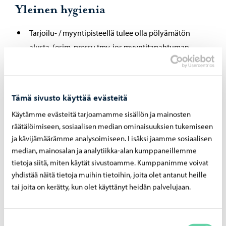
Yleinen hygienia
Tarjoilu- / myyntipisteellä tulee olla pölyämätön
alusta, (esim. pressu tmv. jos myyntitapahtuman
aikana on vaarana pölyn nouseminen maasta
tuotteiden pinnoille tuulen tai askeleiden mukana.)
Elintarvikkeiden myyntipisteessä on oltava katos ja
Tämä sivusto käyttää evästeitä
riittävän korkea myyntipöytä. Pöydän materiaalin on
Käytämme evästeitä tarjoamamme sisällön ja mainosten
oltava helposti puhtaana pidettävä. Suojaamattoman
räätälöimiseen, sosiaalisen median ominaisuuksien tukemiseen
elintarvikkeen käsittelyssä tulee myynti- tai
ja kävijämäärämme analysoimiseen. Lisäksi jaamme sosiaalisen
tarjoilupisteen lisäksi olla sivuilta suojattu
median, mainosalan ja analytiikka-alan kumppaneillemme
(myyntiteltta tai vastaava).
tietoja siitä, miten käytät sivustoamme. Kumppanimme voivat
Ruoan kuumennuslaitteen (grilli, paellapannu tms.)
yhdistää näitä tietoja muihin tietoihin, joita olet antanut heille
tai joita on kerätty, kun olet käyttänyt heidän palvelujaan.
tulee olla varustettu pleksilasilla tai muulla
vastaavalla suojauksella asiakkaan suuntaan, tai
laitteen tulee sijaita riittävän kaukana asiakkaasta.
Suostumuksen