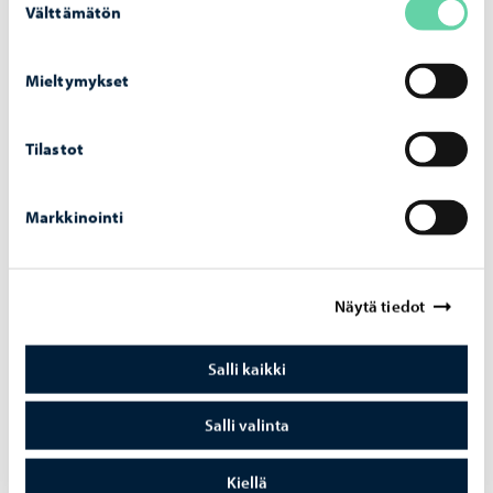
Pakkaamattomia tuotteita (lukuun ottamatta tuoreita
Välttämätön
valinta
marjoja ja vihanneksia) voidaan pitää esillä
ainoastaan suljettavassa myyntivitriinissä tai
Mieltymykset
vastaavassa myyntikalusteessa (tai esim.
kakkukupujen alla).
Tilastot
Elintarvikkeiden kuljetuslaatikoita tai pakkauksia ei
tule säilyttää maassa ilman alustaa.
Markkinointi
Jos myyntipisteessä käsitellään pakkaamattomia,
helposti pilaantuvia elintarvikkeita, tulee käsienpesua
varten olla hanallinen lämminvesisäiliö,
Näytä tiedot
nestesaippuaa ja kertakäyttöiset käsipyyhkeet.
Muussa myynnissä on järjestettävä käsien
Salli kaikki
puhdistusmahdollisuus (esim. desinfioivat
käsipyyhkeet tai kanisterivesi, nestesaippua ja
Salli valinta
kertakäyttöiset käsipyyhkeet).
Pakkaamattomia elintarvikkeita käsittelevien myyjien
Kiellä