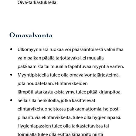
Oiva-tarkastuksella.
Omavalvonta
Ulkomyynnissä ruokaa voi pääsääntöisesti valmistaa
vain paikan päällä tarjottavaksi, ei muualla
pakkaamista tai muualla tapahtuvaa myyntiä varten.
Myyntipisteellä tulee olla omavalvontajärjestelmä,
jota noudatetaan. Elintarvikkeiden
lämpötilatarkastuksista ymv. tulee pitää kirjanpitoa.
Sellaisilla henkilöillä, jotka käsittelevät
elintarvikehuoneistossa pakkaamattomia, helposti
pilaantuvia elintarvikkeita, tulee olla hygieniapassi.
Hygieniapassien tulee olla tarkastettavissa tai
toimijalla tulee olla esittää kirjanpito niistä