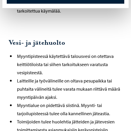
tulee käyttää vain elintarviketyöntekijöille
tarkoitettua käymälää.
Vesi- ja jätehuolto
Myyntipisteessä käytettävä talousvesi on otettava
keittiötiloista tai siihen tarkoitukseen varatusta
vesipisteestä.
Laitteille ja työvälineille on oltava pesupaikka tai
puhtaita välineitä tulee varata mukaan riittävä määrä
myyntipäivän ajaksi.
Myyntialue on pidettävä siistinä. Myynti- tai
tarjoilupisteessä tulee olla kannellinen jäteastia.
Toimijoiden tulee huolehtia jätteiden ja jätevesien
toimittamisesta asianmukaisiin keräyspisteisiin.