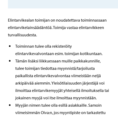
Elintarvikealan toimijan on noudatettava toiminnassaan
elintarvikelainsäädäntöä. Toimija vastaa elintarvikkeen
turvallisuudesta.
Toiminnan tulee olla rekisteröity
elintarvikevalvontaan esim. toimijan kotikuntaan.
Tämän lisäksi liikkuessaan muille paikkakunnille,
tulee toimijan tiedottaa myynnistä/tarjoilusta
paikallista elintarvikevalvontaa viimeistään neljä
arkipäivää aiemmin. Yleisötilaisuuden järjestäjä voi
ilmoittaa elintarvikemyyjät yhteisellä ilmoituksella tai
jokainen myyjä voi itse ilmoittaa myynnistään.
Myyjän nimen tulee olla esillä asiakkaille. Samoin
viimeisimmän Oiva:n, jos myyntipiste on tarkastettu