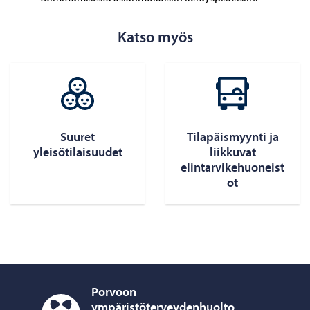
Katso myös
Suuret
Tilapäismyynti ja
yleisötilaisuudet
liikkuvat
elintarvikehuoneist
ot
Porvoon
ympäristöterveydenhuolto