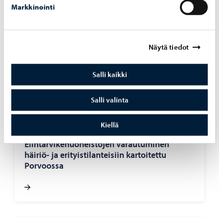
Markkinointi
Ympäristöterveydenhuolto
-
26.6.2026
Näytä tiedot
Lapinjärven kirkonkylän uimarannan
uimakielto on purettu
Salli kaikki
Salli valinta
Kiellä
Ympäristöterveydenhuolto
-
1.6.2026
Elintarvikehuoneistojen varautuminen
häiriö- ja erityistilanteisiin kartoitettu
Porvoossa