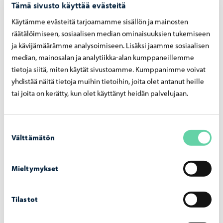
Tämä sivusto käyttää evästeitä
kovinkaan vaikeita toimenpiteitä, mutta erittäin järkeviä.
Käytämme evästeitä tarjoamamme sisällön ja mainosten
Lisätietoa Legionelloista Terveyden ja hyvinvoinnin
räätälöimiseen, sosiaalisen median ominaisuuksien tukemiseen
ja kävijämäärämme analysoimiseen. Lisäksi jaamme sosiaalisen
laitoksen sivuilta:
median, mainosalan ja analytiikka-alan kumppaneillemme
Legionellabakteerit vesijärjestelmissä (THL)
tietoja siitä, miten käytät sivustoamme. Kumppanimme voivat
yhdistää näitä tietoja muihin tietoihin, joita olet antanut heille
Valviran sivuilla on ohjeistusta kiinteistöjen
tai joita on kerätty, kun olet käyttänyt heidän palvelujaan.
vesijärjestelmien riskienhallinnasta:
Talousvesi ja lämmin käyttövesi (Valvira)
Suostumuksen
Välttämätön
valinta
Jaa Facebook
Jaa LinkedIn
Jaa WhatsApp
Mieltymykset
Tilastot
Aiheeseen liittyvät uutiset