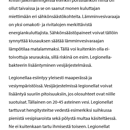
Kriisin jälkimainingeissa etenkin pörssisähkön hinta on
ollut taivaissa ja se on saanut monen kuluttajan
miettimään eri sähkönsäästökohteita. Lämminvesivaraaja
on yksi omakoti- ja rivitalojen merkittävistä
energiankuluttajista. Sähkönsäästöpaineet voivat tällöin
synnyttää kiusauksen säätää lämminvesivaraajan
lämpötilaa matalammaksi. Tällä voi kuitenkin olla ei-
toivottuja seurauksia, sillä riskinä on esim. Legionella-
bakteerin lisääntyminen vesijärjestelmässä.
Legionellaa esiintyy yleisesti maaperässä ja
vesiympäristöissä. Vesijärjestelmissä legionellat voivat
lisääntyä suuriin pitoisuuksiin, jos olosuhteet ovat niille
suotuisat. Tällainen on 20-45 asteinen vesi. Legionellat
tarttuvat hengitysteitse vedestä esimerkiksi suihkussa
pienistä vesipisaroista sekä pölystä multaa käsiteltäessä.
Ne ei kuitenkaan tartu ihmisestä toiseen. Legionellat