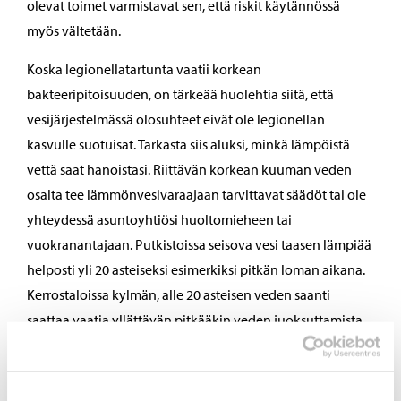
olevat toimet varmistavat sen, että riskit käytännössä
myös vältetään.
Koska legionellatartunta vaatii korkean
bakteeripitoisuuden, on tärkeää huolehtia siitä, että
vesijärjestelmässä olosuhteet eivät ole legionellan
kasvulle suotuisat. Tarkasta siis aluksi, minkä lämpöistä
vettä saat hanoistasi. Riittävän korkean kuuman veden
osalta tee lämmönvesivaraajaan tarvittavat säädöt tai ole
yhteydessä asuntoyhtiösi huoltomieheen tai
vuokranantajaan. Putkistoissa seisova vesi taasen lämpiää
helposti yli 20 asteiseksi esimerkiksi pitkän loman aikana.
Kerrostaloissa kylmän, alle 20 asteisen veden saanti
saattaa vaatia yllättävän pitkääkin veden juoksuttamista.
Putkistoissa pitkään seisoneen veden, niin kylmän kuin
kuuman, poistaminen juoksuttamalla on järkevä
toimenpide myös missä tahansa kiinteistössä. Ei lopulta