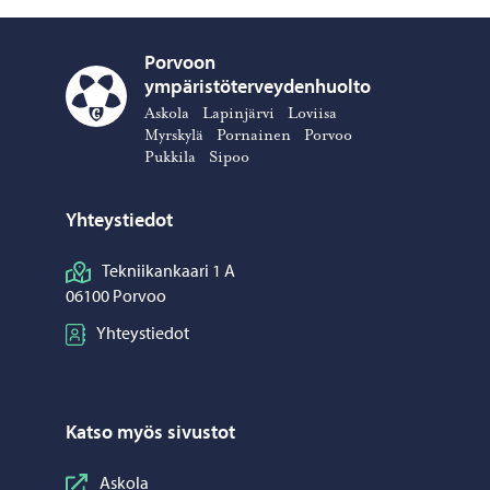
Porvoon
ympäristöterveydenhuolto
Porvoon ympäristöterveydenhuolto – Siirry kotisivulle
Askola
Lapinjärvi
Loviisa
Myrskylä
Pornainen
Porvoo
Pukkila
Sipoo
Yhteystiedot
Tekniikankaari 1 A
06100 Porvoo
Yhteystiedot
Katso myös sivustot
Askola