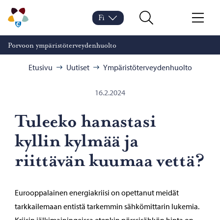
Siirry sisältöön
Porvoon ympäristöterveydenhuolto – Siirry kotisivulle
Fi
Vaihda kieltä
Nykyinen kieli: Suomi
Hae
Valikko
Porvoon ympäristöterveydenhuolto
Selaa:
Etusivu
Uutiset
Ympäristöterveydenhuolto
16.2.2024
Tuleeko hanastasi
kyllin kylmää ja
riittävän kuumaa vettä?
Eurooppalainen energiakriisi on opettanut meidät
tarkkailemaan entistä tarkemmin sähkömittarin lukemia.