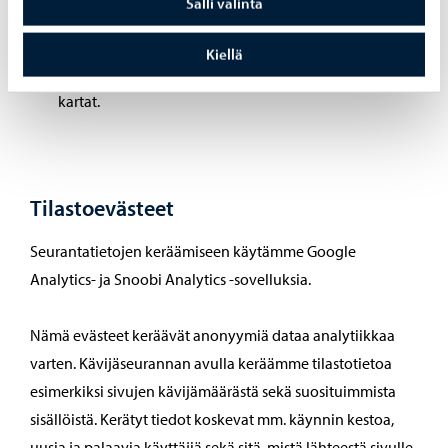
Esimerkkejä sivustolla käytettävistä evästeistä:
Salli valinta
Julkaisujärjestelmä: Järjestelmä muistaa kielivalintasi.
Kiellä
Kartta.porvoo.fi: Näet sivustolle upotetut kaupungin
kartat.
Tilastoevästeet
Seurantatietojen keräämiseen käytämme Google
Analytics- ja Snoobi Analytics -sovelluksia.
Nämä evästeet keräävät anonyymiä dataa analytiikkaa
varten. Kävijäseurannan avulla keräämme tilastotietoa
esimerkiksi sivujen kävijämäärästä sekä suosituimmista
sisällöistä. Kerätyt tiedot koskevat mm. käynnin kestoa,
uusia ja palaavia käyttäjiä sekä sitä, mistä lähteestä sivulle