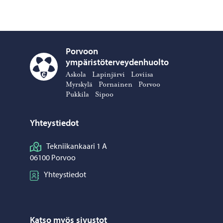
Porvoon
ympäristöterveydenhuolto
Porvoon ympäristöterveydenhuolto – Siirry kotisivulle
Askola
Lapinjärvi
Loviisa
Myrskylä
Pornainen
Porvoo
Pukkila
Sipoo
Yhteystiedot
Tekniikankaari 1 A
06100 Porvoo
Yhteystiedot
Katso myös sivustot