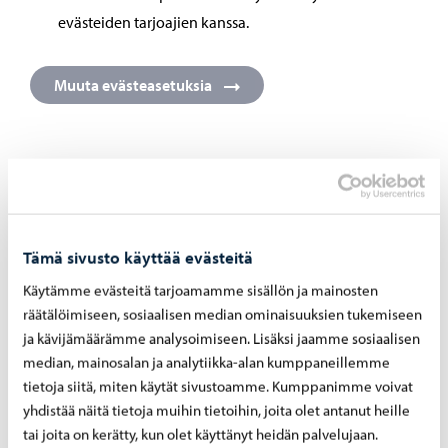
evästeiden tarjoajien kanssa.
Muuta evästeasetuksia
Mitä tapahtuu, jos estän evästeet?
Jos estät kaikkien evästeiden tallennuksen tai poistat ne
Tämä sivusto käyttää evästeitä
käytöstä, jotkin verkkosivujemme toiminnoista eivät
Käytämme evästeitä tarjoamamme sisällön ja mainosten
välttämättä toimi oikein. Myös käytössä olevan selaimen
räätälöimiseen, sosiaalisen median ominaisuuksien tukemiseen
pitää hyväksyä evästeiden käyttö. Evästeiden käytön
ja kävijämäärämme analysoimiseen. Lisäksi jaamme sosiaalisen
estäminen vaikuttaa siihen, että palvelun kaikkia
median, mainosalan ja analytiikka-alan kumppaneillemme
toimintoja ei voida käyttää.
tietoja siitä, miten käytät sivustoamme. Kumppanimme voivat
yhdistää näitä tietoja muihin tietoihin, joita olet antanut heille
tai joita on kerätty, kun olet käyttänyt heidän palvelujaan.
Jos et halua vastaanottaa evästeitä, voit kieltää evästeiden