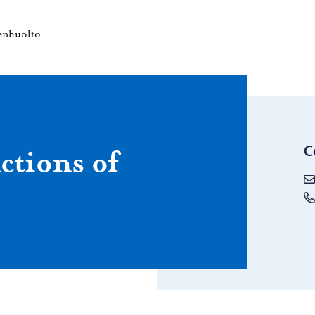
home page
Porvoon ympäristöterveydenhuolto – Move to home page
enhuolto
C
ctions of