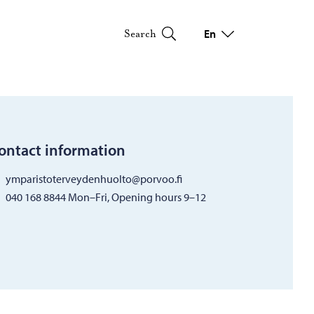
En
Search
Switch language
Current language: Engl
ontact information
ymparistoterveydenhuolto@porvoo.fi
040 168 8844 Mon–Fri, Opening hours 9–12