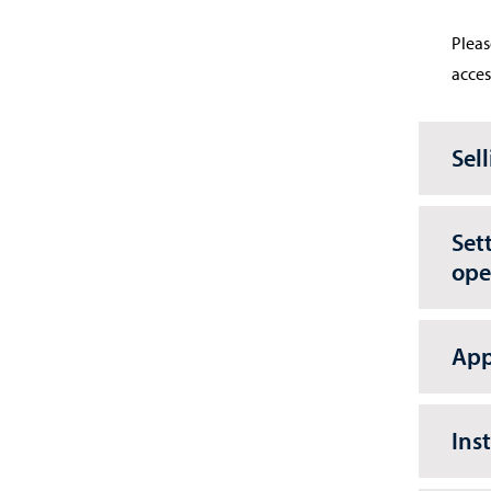
Pleas
access
Sel
Set
ope
App
Ins