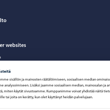
lto
age
er websites
a
ärvi
steitä
a
mme sisällön ja mainosten räätälöimiseen, sosiaalisen median ominais
ylä
 analysoimiseen. Lisäksi jaamme sosiaalisen median, mainosalan ja an
ä, miten käytät sivustoamme. Kumppanimme voivat yhdistää näitä tiet
inen
eille tai joita on kerätty, kun olet käyttänyt heidän palvelujaan.
o
la