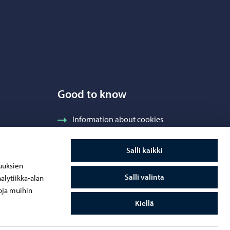
Good to know
Information about cookies
Accessibility statement
Salli kaikki
Information and feedback
uuksien
Salli valinta
alytiikka-alan
oja muihin
Kiellä