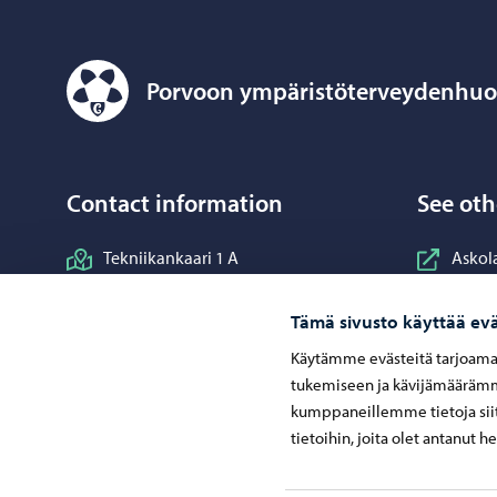
Porvoon ympäristöterveydenhuo
Porvoon ympäristöterveydenhuolto – Move to home p
Contact information
See oth
Tekniikankaari 1 A
Askol
06100 Porvoo
Lapinj
Tämä sivusto käyttää evä
Loviis
Käytämme evästeitä tarjoama
Myrsk
tukemiseen ja kävijämäärämme
kumppaneillemme tietoja siit
Porna
tietoihin, joita olet antanut h
Porvo
Pukki