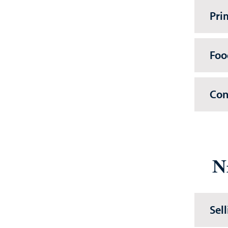
Pri
Foo
Con
N
Sel